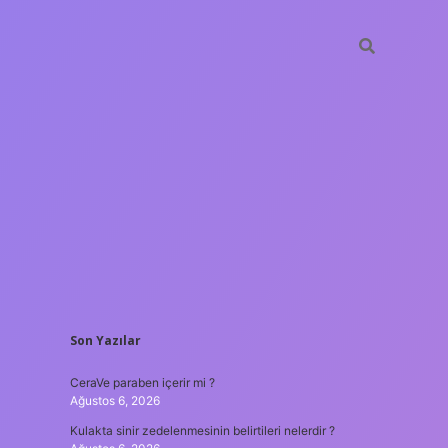
SIDEBAR
Son Yazılar
tulipbet
htt
CeraVe paraben içerir mi ?
Ağustos 6, 2026
Kulakta sinir zedelenmesinin belirtileri nelerdir ?