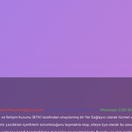
backlinkpaneli@gmail.com
Teams:
forumhizmeti@gmail.com
Whatsapp: 0262 60
i ve İletişim Kurumu (BTK) tarafından onaylanmış bir Yer Sağlayıcı olarak hizmet v
azdıkları içeriklerin sorumluluğunu taşımakta olup, siteye üye olarak bu sorumlul
e yalnızca kendi hazırladığımız makaleler paylaşılmaktadır. Burada yer alan içeri