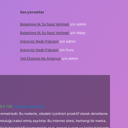
Son yorumlar
Bebeklere Ilk Su Nasıl Verilmeli
için
admin
Bebeklere Ilk Su Nasıl Verilmeli
için
Alpay
Anksiyöz Nedir Psikoloji
için
admin
Anksiyöz Nedir Psikoloji
için
Duru
Yeti Efsanesi Ne Anlatıyor
için
admin
6 0 726
Telegram: @karabul
ermektedir. Bu nedenle, sitedeki içerikleri proaktif olarak denetleme
uğu kabul etmiş sayılırlar. Bu internet sitesi, herhangi bir marka,
kler haber niteliği taşımamakta olup, gerçek kurum ve kişiler hakkında