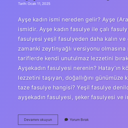
Tarih: Ocak 11, 2025
Ayşe kadın ismi nereden gelir? Ayşe (Arapça: عَائِشَة) kelimesi Arapça kökenli bi
ismidir. Ayşe kadın fasulye ile çalı fasul
fasulyesi yeşil fasulyeden daha kalın ve 
zamanki zeytinyağlı versiyonu olmasına 
tariflerde kendi unutulmaz lezzetini bırak
Ayşekadın fasulyesi nerenin? Hatay’ın kö
lezzetini taşıyan, doğallığını günümüze 
taze fasulye hangisi? Yeşil fasulye denild
ayşekadın fasulyesi, şeker fasulyesi ve i
Ayşe
Devamını okuyun
Yorum Bırak
Kadın