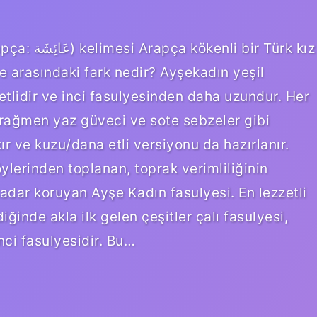
r Türk kız
ye arasındaki fark nedir? Ayşekadın yeşil
etlidir ve inci fasulyesinden daha uzundur. Her
rağmen yaz güveci ve sote sebzeler gibi
ır ve kuzu/dana etli versiyonu da hazırlanır.
ylerinden toplanan, toprak verimliliğinin
kadar koruyan Ayşe Kadın fasulyesi. En lezzetli
iğinde akla ilk gelen çeşitler çalı fasulyesi,
nci fasulyesidir. Bu…