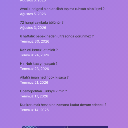
Ağustos 6, 2026
Avcılık belgesi olanlar silah taşıma ruhsatı alabilir mi ?
Ağustos 5, 2026
72 hangi sayılarla bölünür ?
Ağustos 3, 2026
6 haftalık bebek neden ultrasonda görünmez ?
Temmuz 30, 2026
Kaz eti kırmızı et midir ?
Temmuz 24, 2026
Hz Nuh kaç yıl yaşadı ?
Temmuz 23, 2026
Allah’a iman nedir çok kısaca ?
Temmuz 21, 2026
Cosmopolitan Türkiye kimin ?
Temmuz 17, 2026
Kur korumalı hesap ne zamana kadar devam edecek ?
Temmuz 14, 2026