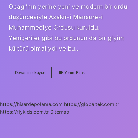
Ocağı’nın yerine yeni ve modern bir ordu
düşüncesiyle Asakir-i Mansure-i
Muhammediye Ordusu kuruldu.
Yeniçeriler gibi bu ordunun da bir giyim
kültürü olmalıydı ve bu…
Osmanlıda
Devamını okuyun
Yorum Bırak
Fes
Takmak
Zorunlu
Mu
https://hisardepolama.com
https://globaltek.com.tr
https://flykids.com.tr
Sitemap