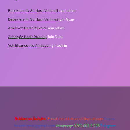
Bebeklere Ilk Su Nasıl Verilmeli
için
admin
Bebeklere Ilk Su Nasıl Verilmeli
için
Alpay
Anksiyöz Nedir Psikoloji
için
admin
Anksiyöz Nedir Psikoloji
için
Duru
Yeti Efsanesi Ne Anlatıyor
için
admin
ulipbet
https://www.betexper.xyz/
Reklam ve İletişim:
E-mail:
backlinkpaneli@gmail.com
Teams:
forumhizmeti@gmail.com
Whatsapp: 0262 606 0 726
Telegram: