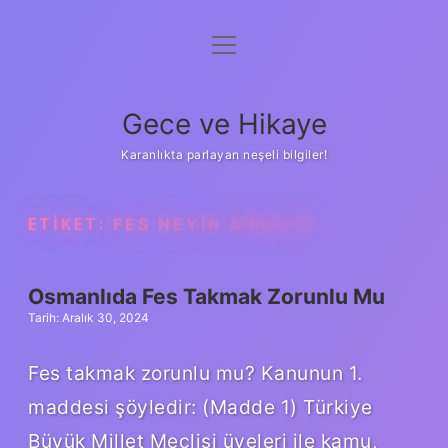
menüyü
Anasayfa
aç
Gizlilik Politikası
Gece ve Hikaye
Yasal Uyarı
Karanlıkta parlayan neşeli bilgiler!
Hakkımızda
ETIKET:
FES NEYIN SIMGESI
Osmanlıda Fes Takmak Zorunlu Mu
Tarih: Aralık 30, 2024
Fes takmak zorunlu mu? Kanunun 1.
maddesi şöyledir: (Madde 1) Türkiye
Büyük Millet Meclisi üyeleri ile kamu,