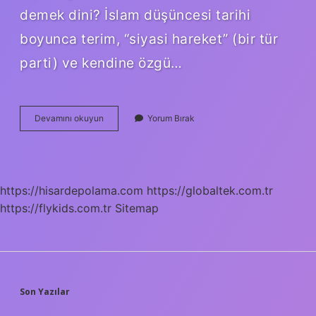
demek dini? İslam düşüncesi tarihi
boyunca terim, “siyasi hareket” (bir tür
parti) ve kendine özgü…
Fırka
Devamını okuyun
Yorum Bırak
Kelimesinin
Sözlük
Anlamı
Nedir
https://hisardepolama.com
https://globaltek.com.tr
https://flykids.com.tr
Sitemap
SIDEBAR
Son Yazılar