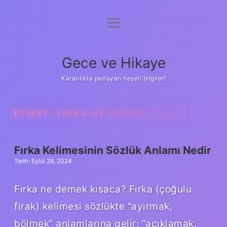
menüyü
Anasayfa
aç
Gizlilik Politikası
Gece ve Hikaye
Yasal Uyarı
Karanlıkta parlayan neşeli bilgiler!
Hakkımızda
ETIKET:
FIRKA NE DEMEK ASKERI
Fırka Kelimesinin Sözlük Anlamı Nedir
Tarih: Eylül 28, 2024
Fırka ne demek kısaca? Fırka (çoğulu
firak) kelimesi sözlükte “ayırmak,
bölmek” anlamlarına gelir; “açıklamak,