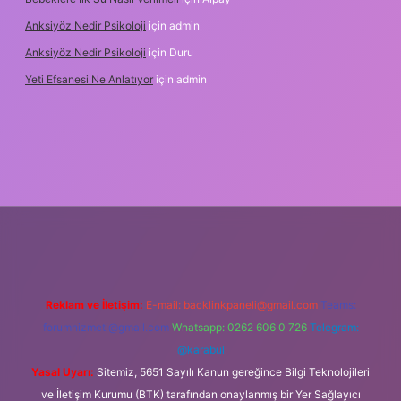
Anksiyöz Nedir Psikoloji
için
admin
Anksiyöz Nedir Psikoloji
için
Duru
Yeti Efsanesi Ne Anlatıyor
için
admin
tulipbet
https://www.betexper.xyz/
Reklam ve İletişim:
E-mail:
backlinkpaneli@gmail.com
Teams:
forumhizmeti@gmail.com
Whatsapp: 0262 606 0 726
Telegram:
@karabul
Yasal Uyarı:
Sitemiz, 5651 Sayılı Kanun gereğince Bilgi Teknolojileri
ve İletişim Kurumu (BTK) tarafından onaylanmış bir Yer Sağlayıcı