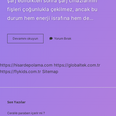
şarj edildikten sonra şarj cihazlarının
fişleri çoğunlukla çekilmez, ancak bu
durum hem enerji israfına hem de…
Telefon
Devamını okuyun
Yorum Bırak
Şarjı
100
Olduktan
Sonra
Ne
https://hisardepolama.com
https://globaltek.com.tr
Olur
https://flykids.com.tr
Sitemap
SIDEBAR
Son Yazılar
CeraVe paraben içerir mi ?