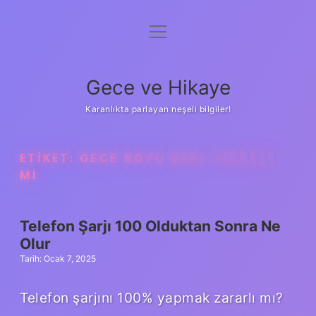
menüyü
Anasayfa
aç
Gizlilik Politikası
Gece ve Hikaye
Yasal Uyarı
Karanlıkta parlayan neşeli bilgiler!
Hakkımızda
ETIKET:
GECE BOYU ŞARJ ZARARLI
MI
Telefon Şarjı 100 Olduktan Sonra Ne
Olur
Tarih: Ocak 7, 2025
Telefon şarjını 100% yapmak zararlı mı?