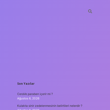
SIDEBAR
Son Yazılar
tulipbet
htt
CeraVe paraben içerir mi ?
Ağustos 6, 2026
Kulakta sinir zedelenmesinin belirtileri nelerdir ?