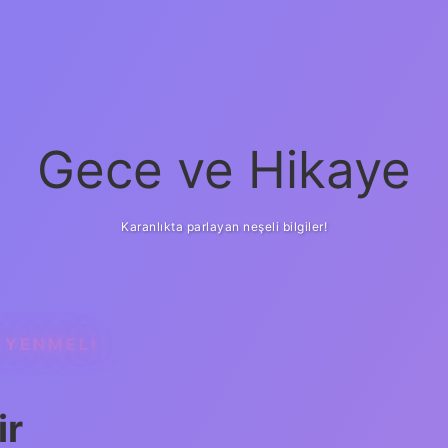
Gece ve Hikaye
Karanlıkta parlayan neşeli bilgiler!
 YENMELI
ir