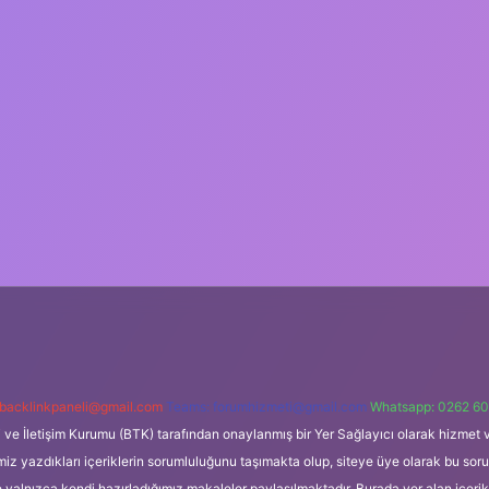
backlinkpaneli@gmail.com
Teams:
forumhizmeti@gmail.com
Whatsapp: 0262 60
i ve İletişim Kurumu (BTK) tarafından onaylanmış bir Yer Sağlayıcı olarak hizmet v
azdıkları içeriklerin sorumluluğunu taşımakta olup, siteye üye olarak bu sorumlul
e yalnızca kendi hazırladığımız makaleler paylaşılmaktadır. Burada yer alan içeri