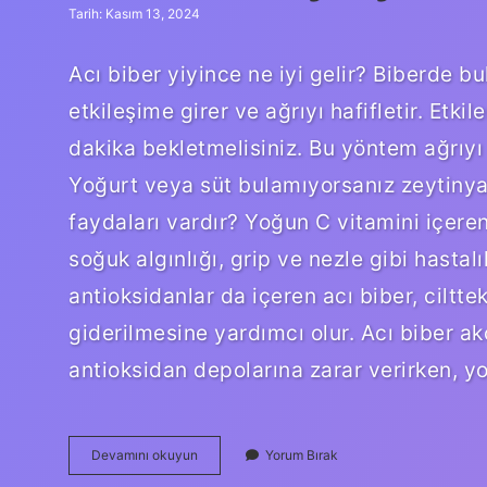
Tarih: Kasım 13, 2024
Acı biber yiyince ne iyi gelir? Biberde b
etkileşime girer ve ağrıyı hafifletir. Etk
dakika bekletmelisiniz. Bu yöntem ağrıyı 
Yoğurt veya süt bulamıyorsanız zeytinyağı 
faydaları vardır? Yoğun C vitamini içeren
soğuk algınlığı, grip ve nezle gibi hastal
antioksidanlar da içeren acı biber, ciltt
giderilmesine yardımcı olur. Acı biber ak
antioksidan depolarına zarar verirken, 
Acı
Devamını okuyun
Yorum Bırak
Biber