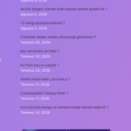
Ağustos 6, 2026
Avcılık belgesi olanlar silah taşıma ruhsatı alabilir mi ?
Ağustos 5, 2026
72 hangi sayılarla bölünür ?
Ağustos 3, 2026
6 haftalık bebek neden ultrasonda görünmez ?
Temmuz 30, 2026
Kaz eti kırmızı et midir ?
Temmuz 24, 2026
k
Hz Nuh kaç yıl yaşadı ?
Temmuz 23, 2026
Allah’a iman nedir çok kısaca ?
Temmuz 21, 2026
Cosmopolitan Türkiye kimin ?
Temmuz 17, 2026
Kur korumalı hesap ne zamana kadar devam edecek ?
Temmuz 14, 2026