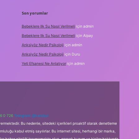
Son yorumlar
Bebeklere Ilk Su Nasıl Verilmeli
için
admin
Bebeklere Ilk Su Nasıl Verilmeli
için
Alpay
Anksiyöz Nedir Psikoloji
için
admin
Anksiyöz Nedir Psikoloji
için
Duru
Yeti Efsanesi Ne Anlatıyor
için
admin
6 0 726
Telegram: @karabul
ermektedir. Bu nedenle, sitedeki içerikleri proaktif olarak denetleme
uğu kabul etmiş sayılırlar. Bu internet sitesi, herhangi bir marka,
kler haber niteliği taşımamakta olup, gerçek kurum ve kişiler hakkında