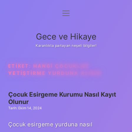
menüyü
Anasayfa
aç
Gizlilik Politikası
Gece ve Hikaye
Yasal Uyarı
Karanlıkta parlayan neşeli bilgiler!
Hakkımızda
ETIKET:
HANGI ÇOCUKLAR
YETIŞTIRME YURDUNA ALINIR
Çocuk Esirgeme Kurumu Nasıl Kayıt
Olunur
Tarih: Ekim 14, 2024
Çocuk esirgeme yurduna nasıl