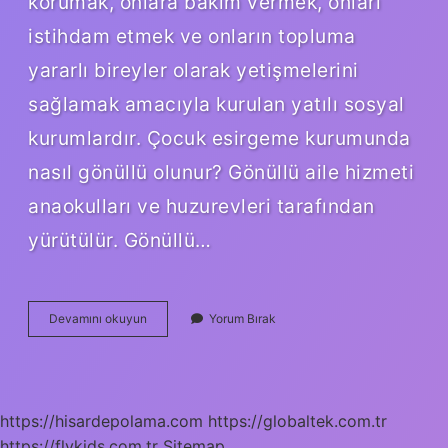
korumak, onlara bakım vermek, onları
istihdam etmek ve onların topluma
yararlı bireyler olarak yetişmelerini
sağlamak amacıyla kurulan yatılı sosyal
kurumlardır. Çocuk esirgeme kurumunda
nasıl gönüllü olunur? Gönüllü aile hizmeti
anaokulları ve huzurevleri tarafından
yürütülür. Gönüllü…
Çocuk
Devamını okuyun
Yorum Bırak
Esirgeme
Kurumu
Nasıl
Kayıt
Olunur
https://hisardepolama.com
https://globaltek.com.tr
https://flykids.com.tr
Sitemap