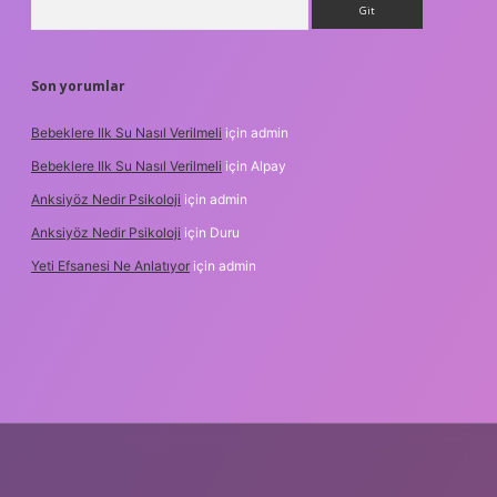
Son yorumlar
Bebeklere Ilk Su Nasıl Verilmeli
için
admin
Bebeklere Ilk Su Nasıl Verilmeli
için
Alpay
Anksiyöz Nedir Psikoloji
için
admin
Anksiyöz Nedir Psikoloji
için
Duru
Yeti Efsanesi Ne Anlatıyor
için
admin
ipbet
https://www.betexper.xyz/