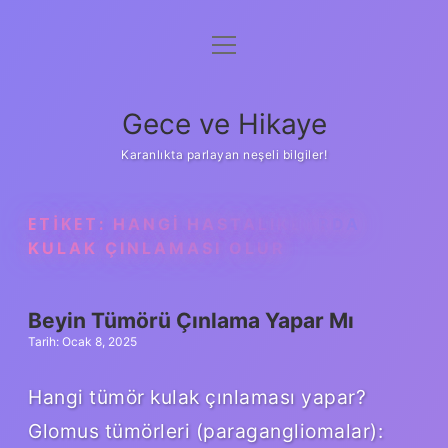
menüyü
Anasayfa
aç
Gizlilik Politikası
Gece ve Hikaye
Yasal Uyarı
Karanlıkta parlayan neşeli bilgiler!
Hakkımızda
ETIKET:
HANGI HASTALIKLARDA
KULAK ÇINLAMASI OLUR
Beyin Tümörü Çınlama Yapar Mı
Tarih: Ocak 8, 2025
Hangi tümör kulak çınlaması yapar?
Glomus tümörleri (paragangliomalar):