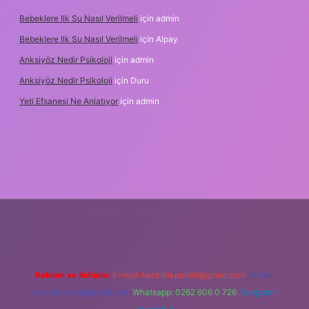
Bebeklere Ilk Su Nasıl Verilmeli
için
admin
Bebeklere Ilk Su Nasıl Verilmeli
için
Alpay
Anksiyöz Nedir Psikoloji
için
admin
Anksiyöz Nedir Psikoloji
için
Duru
Yeti Efsanesi Ne Anlatıyor
için
admin
lipbet
https://www.betexper.xyz/
Reklam ve İletişim:
E-mail:
backlinkpaneli@gmail.com
Teams:
forumhizmeti@gmail.com
Whatsapp: 0262 606 0 726
Telegram: