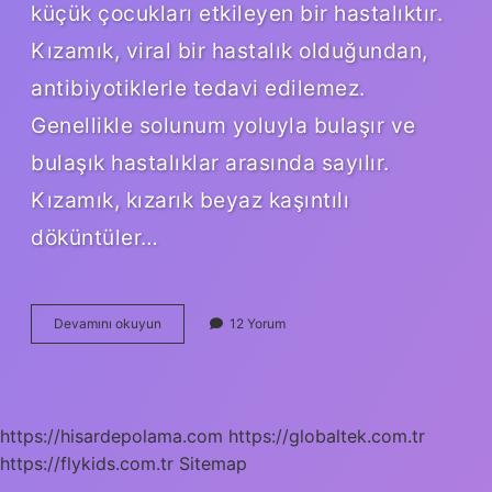
küçük çocukları etkileyen bir hastalıktır.
Kızamık, viral bir hastalık olduğundan,
antibiyotiklerle tedavi edilemez.
Genellikle solunum yoluyla bulaşır ve
bulaşık hastalıklar arasında sayılır.
Kızamık, kızarık beyaz kaşıntılı
döküntüler…
Kızamık
Devamını okuyun
12 Yorum
ve
kızamıkçık
arasındaki
fark
nedir
https://hisardepolama.com
https://globaltek.com.tr
https://flykids.com.tr
Sitemap