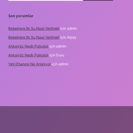
Son yorumlar
Bebeklere Ilk Su Nasıl Verilmeli
için
admin
Bebeklere Ilk Su Nasıl Verilmeli
için
Alpay
Anksiyöz Nedir Psikoloji
için
admin
Anksiyöz Nedir Psikoloji
için
Duru
Yeti Efsanesi Ne Anlatıyor
için
admin
lipbet
https://www.betexper.xyz/