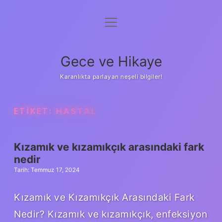
menüyü
Anasayfa
aç
Gizlilik Politikası
Gece ve Hikaye
Yasal Uyarı
Karanlıkta parlayan neşeli bilgiler!
Hakkımızda
ETIKET:
HASTAL
Kızamık ve kızamıkçık arasındaki fark
nedir
Tarih: Temmuz 17, 2024
Kızamık ve Kızamıkçık Arasındaki Fark
Nedir? Kızamık ve kızamıkçık, enfeksiyon