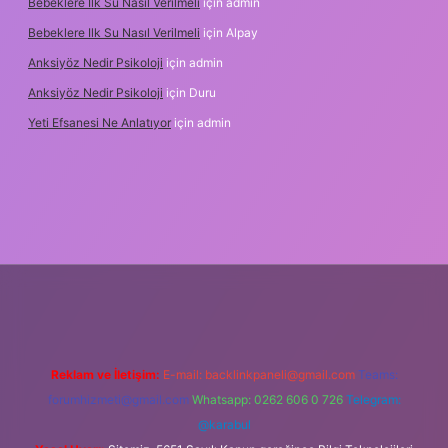
Bebeklere Ilk Su Nasıl Verilmeli
için
admin
Bebeklere Ilk Su Nasıl Verilmeli
için
Alpay
Anksiyöz Nedir Psikoloji
için
admin
Anksiyöz Nedir Psikoloji
için
Duru
Yeti Efsanesi Ne Anlatıyor
için
admin
lipbet
https://www.betexper.xyz/
Reklam ve İletişim:
E-mail:
backlinkpaneli@gmail.com
Teams:
forumhizmeti@gmail.com
Whatsapp: 0262 606 0 726
Telegram:
@karabul