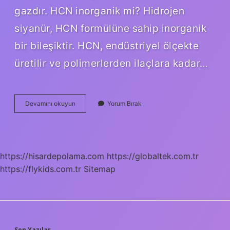
gazdır. HCN inorganik mi? Hidrojen
siyanür, HCN formülüne sahip inorganik
bir bileşiktir. HCN, endüstriyel ölçekte
üretilir ve polimerlerden ilaçlara kadar…
Hcl
Devamını okuyun
Yorum Bırak
Inorganik
Mi
https://hisardepolama.com
https://globaltek.com.tr
https://flykids.com.tr
Sitemap
Son Yazılar