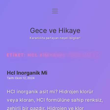
menüyü
Anasayfa
aç
Gizlilik Politikası
Gece ve Hikaye
Yasal Uyarı
Karanlıkta parlayan neşeli bilgiler!
Hakkımızda
ETIKET:
HCL KIMYASAL TÜRÜ NEDIR
Hcl Inorganik Mi
Tarih: Ekim 12, 2024
HCl inorganik asit mi? Hidrojen klorür
veya kloran, HCl formülüne sahip renksiz,
zehirli bir gazdır. Hidrojen ve klor