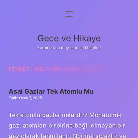
menüyü
Anasayfa
aç
Gizlilik Politikası
Gece ve Hikaye
Yasal Uyarı
Karanlıkta parlayan neşeli bilgiler!
Hakkımızda
ETIKET:
HELYUM ASAL GAZ MI
Asal Gazlar Tek Atomlu Mu
Tarih: Ocak 7, 2025
Tek atomlu gazlar nelerdir? Monatomik
gaz, atomları birbirine bağlı olmayan bir
gaz olarak tanımlanır. Normal sıcaklık ve