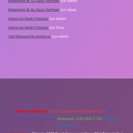
Bebeklere Ilk Su Nasıl Verilmeli
için
admin
Bebeklere Ilk Su Nasıl Verilmeli
için
Alpay
Anksiyöz Nedir Psikoloji
için
admin
Anksiyöz Nedir Psikoloji
için
Duru
Yeti Efsanesi Ne Anlatıyor
için
admin
lipbet
https://www.betexper.xyz/
Reklam ve İletişim:
E-mail:
backlinkpaneli@gmail.com
Teams:
forumhizmeti@gmail.com
Whatsapp: 0262 606 0 726
Telegram:
@karabul