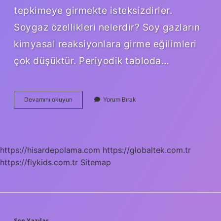
tepkimeye girmekte isteksizdirler.
Soygaz özellikleri nelerdir? Soy gazların
kimyasal reaksiyonlara girme eğilimleri
çok düşüktür. Periyodik tabloda…
Asal
Devamını okuyun
Yorum Bırak
Gazlar
Tek
Atomlu
Mu
https://hisardepolama.com
https://globaltek.com.tr
https://flykids.com.tr
Sitemap
Son Yazılar