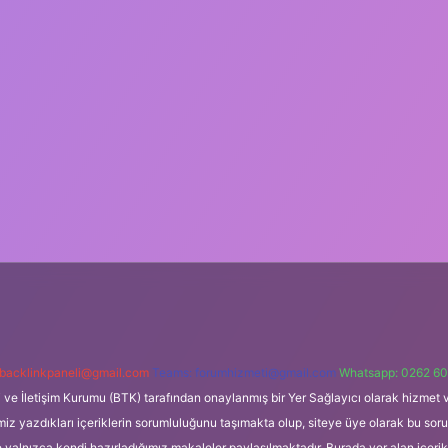
backlinkpaneli@gmail.com
Teams:
forumhizmeti@gmail.com
Whatsapp: 0262 60
i ve İletişim Kurumu (BTK) tarafından onaylanmış bir Yer Sağlayıcı olarak hizmet v
azdıkları içeriklerin sorumluluğunu taşımakta olup, siteye üye olarak bu sorumlul
e yalnızca kendi hazırladığımız makaleler paylaşılmaktadır. Burada yer alan içeri