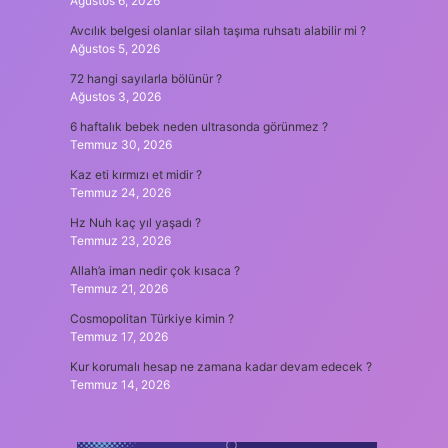
Ağustos 6, 2026
Avcılık belgesi olanlar silah taşıma ruhsatı alabilir mi ?
Ağustos 5, 2026
72 hangi sayılarla bölünür ?
Ağustos 3, 2026
6 haftalık bebek neden ultrasonda görünmez ?
Temmuz 30, 2026
Kaz eti kırmızı et midir ?
Temmuz 24, 2026
Hz Nuh kaç yıl yaşadı ?
Temmuz 23, 2026
Allah’a iman nedir çok kısaca ?
Temmuz 21, 2026
Cosmopolitan Türkiye kimin ?
Temmuz 17, 2026
Kur korumalı hesap ne zamana kadar devam edecek ?
Temmuz 14, 2026