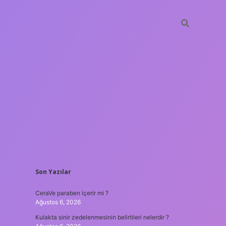
SIDEBAR
Son Yazılar
tulipbet
h
CeraVe paraben içerir mi ?
Ağustos 6, 2026
Kulakta sinir zedelenmesinin belirtileri nelerdir ?