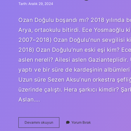
Tarih: Aralık 29, 2024
Ozan Doğulu boşandı mı? 2018 yılında b
Arya, ortaokulu bitirdi. Ece Yosmaoğlu k
2007–2018) Ozan Doğulu’nun sevgilisi k
2018) Ozan Doğulu’nun eski eşi kim? Ec
aslen nereli? Ailesi aslen Gazianteplidir
yaptı ve bir süre de kardeşinin albümleri 
Uzun süre Sezen Aksu’nun orkestra şefliğ
üzerinde çalıştı. Hera şarkıcı kimdir? Ş
Aslan.…
Ece
Devamını okuyun
Yorum Bırak
Yosmaoğlu