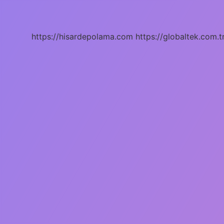
Ozan
Doğulu
Neden
Ayrıldı
https://hisardepolama.com
https://globaltek.com.t