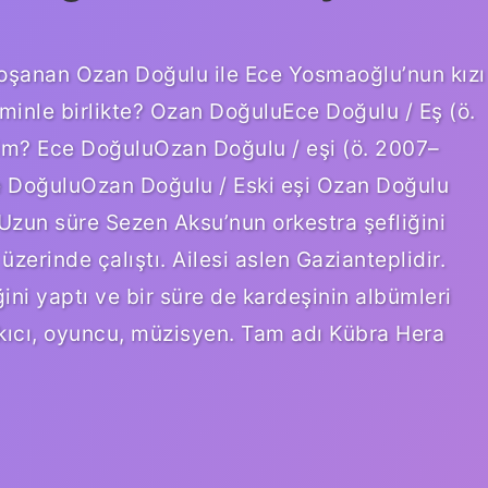
oşanan Ozan Doğulu ile Ece Yosmaoğlu’nun kızı
iminle birlikte? Ozan DoğuluEce Doğulu / Eş (ö.
im? Ece DoğuluOzan Doğulu / eşi (ö. 2007–
e DoğuluOzan Doğulu / Eski eşi Ozan Doğulu
. Uzun süre Sezen Aksu’nun orkestra şefliğini
üzerinde çalıştı. Ailesi aslen Gazianteplidir.
ini yaptı ve bir süre de kardeşinin albümleri
arkıcı, oyuncu, müzisyen. Tam adı Kübra Hera