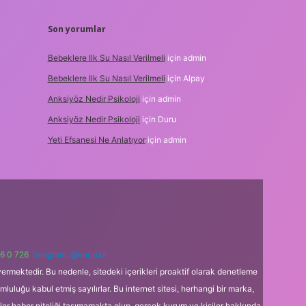
Son yorumlar
Bebeklere Ilk Su Nasıl Verilmeli
için
admin
Bebeklere Ilk Su Nasıl Verilmeli
için
Alpay
Anksiyöz Nedir Psikoloji
için
admin
Anksiyöz Nedir Psikoloji
için
Duru
Yeti Efsanesi Ne Anlatıyor
için
admin
6 0 726
Telegram: @karabul
ermektedir. Bu nedenle, sitedeki içerikleri proaktif olarak denetleme
uğu kabul etmiş sayılırlar. Bu internet sitesi, herhangi bir marka,
kler haber niteliği taşımamakta olup, gerçek kurum ve kişiler hakkında