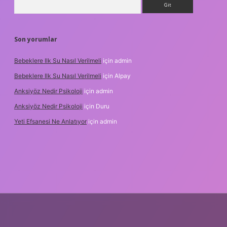
Son yorumlar
Bebeklere Ilk Su Nasıl Verilmeli
için
admin
Bebeklere Ilk Su Nasıl Verilmeli
için
Alpay
Anksiyöz Nedir Psikoloji
için
admin
Anksiyöz Nedir Psikoloji
için
Duru
Yeti Efsanesi Ne Anlatıyor
için
admin
lipbet
https://www.betexper.xyz/