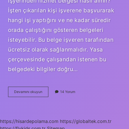
Işyerinden hizmet belgesi nasıl alınır?
İşten çıkarılan kişi işverene başvurarak
hangi işi yaptığını ve ne kadar süredir
orada çalıştığını gösteren belgeleri
isteyebilir. Bu belge işveren tarafından
ücretsiz olarak sağlanmalıdır. Yasa
çerçevesinde çalışandan istenen bu
belgedeki bilgiler doğru…
E
Devamını okuyun
14 Yorum
Devletten
Hizmet
Belgesi
Nasıl
Alınır
https://hisardepolama.com
https://globaltek.com.tr
https://flykids.com.tr
Sitemap