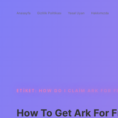
Anasayfa
Gizlilik Politikası
Yasal Uyarı
Hakkımızda
ETIKET:
HOW DO I CLAIM ARK FOR F
How To Get Ark For F