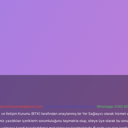
backlinkpaneli@gmail.com
Teams:
forumhizmeti@gmail.com
Whatsapp: 0262 60
i ve İletişim Kurumu (BTK) tarafından onaylanmış bir Yer Sağlayıcı olarak hizmet v
azdıkları içeriklerin sorumluluğunu taşımakta olup, siteye üye olarak bu sorumlul
e yalnızca kendi hazırladığımız makaleler paylaşılmaktadır. Burada yer alan içeri