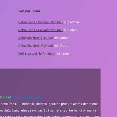
Son yorumlar
Bebeklere Ilk Su Nasıl Verilmeli
için
admin
Bebeklere Ilk Su Nasıl Verilmeli
için
Alpay
Anksiyöz Nedir Psikoloji
için
admin
Anksiyöz Nedir Psikoloji
için
Duru
Yeti Efsanesi Ne Anlatıyor
için
admin
6 0 726
Telegram: @karabul
ermektedir. Bu nedenle, sitedeki içerikleri proaktif olarak denetleme
uğu kabul etmiş sayılırlar. Bu internet sitesi, herhangi bir marka,
kler haber niteliği taşımamakta olup, gerçek kurum ve kişiler hakkında