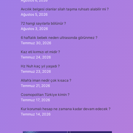
Ağustos 6, 2026
Avcılık belgesi olanlar silah taşıma ruhsatı alabilir mi ?
Ağustos 5, 2026
72 hangi sayılarla bölünür ?
Ağustos 3, 2026
6 haftalık bebek neden ultrasonda görünmez ?
Temmuz 30, 2026
Kaz eti kırmızı et midir ?
Temmuz 24, 2026
Hz Nuh kaç yıl yaşadı ?
Temmuz 23, 2026
Allah’a iman nedir çok kısaca ?
Temmuz 21, 2026
Cosmopolitan Türkiye kimin ?
Temmuz 17, 2026
Kur korumalı hesap ne zamana kadar devam edecek ?
Temmuz 14, 2026