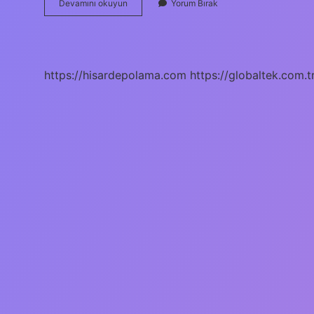
How
Devamını okuyun
Yorum Bırak
To
Get
Ark
For
Free
https://hisardepolama.com
https://globaltek.com.t