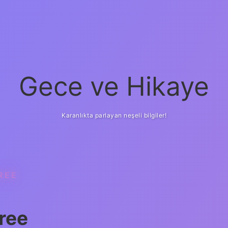
Gece ve Hikaye
Karanlıkta parlayan neşeli bilgiler!
REE
ree