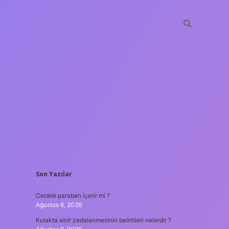
SIDEBAR
Son Yazılar
tulipbet
https:
CeraVe paraben içerir mi ?
Ağustos 6, 2026
Kulakta sinir zedelenmesinin belirtileri nelerdir ?