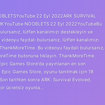
OOBLETSYouTube·22 Eyl 2022ARK SURVIVAL
ARKYouTube·NOOBLETS·22 Eyl 2022YouTubeBu
ulursanız, lütfen kanalımızı destekleyin ve
ideoyu faydalı bulursanız, lütfen kanalımızı
 ThankMoreTime. Bu videoyu faydalı bulursanız,
MoreTime butonuna tıklayın. ThankMoreTime.
 Epic Games Store’da yayınlanan en son
ı. Epic Games Store, oyunu tanıtmak için 18
 Son tarihten sonra ARK: Survival Evolved,
 bir ücretsiz oyunla…