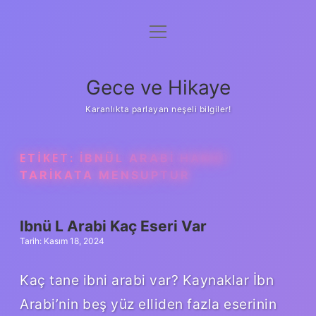
menüyü
Anasayfa
aç
Gizlilik Politikası
Gece ve Hikaye
Yasal Uyarı
Karanlıkta parlayan neşeli bilgiler!
Hakkımızda
ETIKET:
İBNÜL ARABI HANGI
TARIKATA MENSUPTUR
Ibnü L Arabi Kaç Eseri Var
Tarih: Kasım 18, 2024
Kaç tane ibni arabi var? Kaynaklar İbn
Arabi’nin beş yüz elliden fazla eserinin