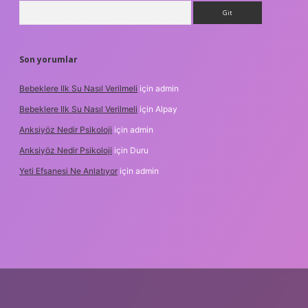
Arama
Son yorumlar
Bebeklere Ilk Su Nasıl Verilmeli
için
admin
Bebeklere Ilk Su Nasıl Verilmeli
için
Alpay
Anksiyöz Nedir Psikoloji
için
admin
Anksiyöz Nedir Psikoloji
için
Duru
Yeti Efsanesi Ne Anlatıyor
için
admin
ipbet
https://www.betexper.xyz/