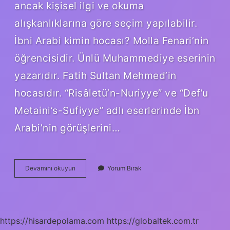
ancak kişisel ilgi ve okuma
alışkanlıklarına göre seçim yapılabilir.
İbni Arabi kimin hocası? Molla Fenari’nin
öğrencisidir. Ünlü Muhammediye eserinin
yazarıdır. Fatih Sultan Mehmed’in
hocasıdır. “Risâletü’n-Nuriyye” ve “Def’u
Metaini’s-Sufiyye” adlı eserlerinde İbn
Arabi’nin görüşlerini…
Ibnü
Devamını okuyun
Yorum Bırak
L
Arabi
Kaç
Eseri
Var
https://hisardepolama.com
https://globaltek.com.tr