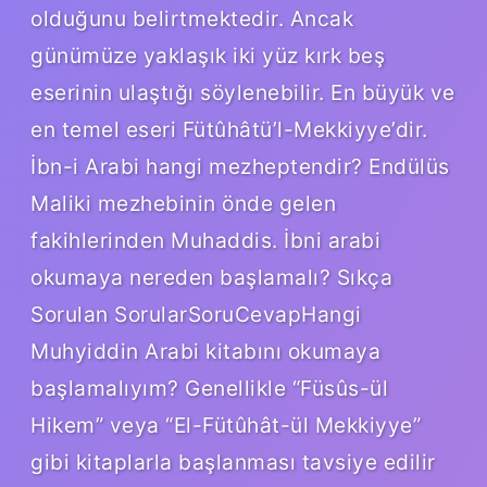
olduğunu belirtmektedir. Ancak
günümüze yaklaşık iki yüz kırk beş
eserinin ulaştığı söylenebilir. En büyük ve
en temel eseri Fütûhâtü’l-Mekkiyye’dir.
İbn-i Arabi hangi mezheptendir? Endülüs
Maliki mezhebinin önde gelen
fakihlerinden Muhaddis. İbni arabi
okumaya nereden başlamalı? Sıkça
Sorulan SorularSoruCevapHangi
Muhyiddin Arabi kitabını okumaya
başlamalıyım? Genellikle “Füsûs-ül
Hikem” veya “El-Fütûhât-ül Mekkiyye”
gibi kitaplarla başlanması tavsiye edilir