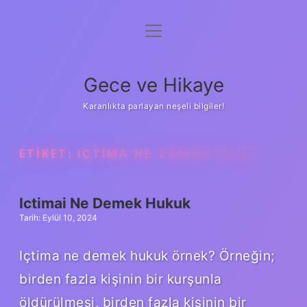
menüyü
Anasayfa
aç
Gizlilik Politikası
Gece ve Hikaye
Yasal Uyarı
Karanlıkta parlayan neşeli bilgiler!
Hakkımızda
ETIKET:
IÇTIMA NE ZAMAN OLUR
Ictimai Ne Demek Hukuk
Tarih: Eylül 10, 2024
Içtima ne demek hukuk örnek? Örneğin;
birden fazla kişinin bir kurşunla
öldürülmesi, birden fazla kişinin bir