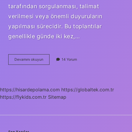
tarafından sorgulanması, talimat
verilmesi veya önemli duyuruların
yapılması sürecidir. Bu toplantılar
genellikle günde iki kez,…
Ictimai
Devamını okuyun
14 Yorum
Ne
Demek
Hukuk
https://hisardepolama.com
https://globaltek.com.tr
https://flykids.com.tr
Sitemap
Son Yazılar