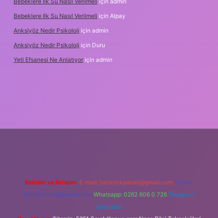
Bebeklere Ilk Su Nasıl Verilmeli
için
admin
Bebeklere Ilk Su Nasıl Verilmeli
için
Alpay
Anksiyöz Nedir Psikoloji
için
admin
Anksiyöz Nedir Psikoloji
için
Duru
Yeti Efsanesi Ne Anlatıyor
için
admin
lipbet
https://www.betexper.xyz/
Reklam ve İletişim:
E-mail:
backlinkpaneli@gmail.com
Teams:
forumhizmeti@gmail.com
Whatsapp: 0262 606 0 726
Telegram:
@karabul