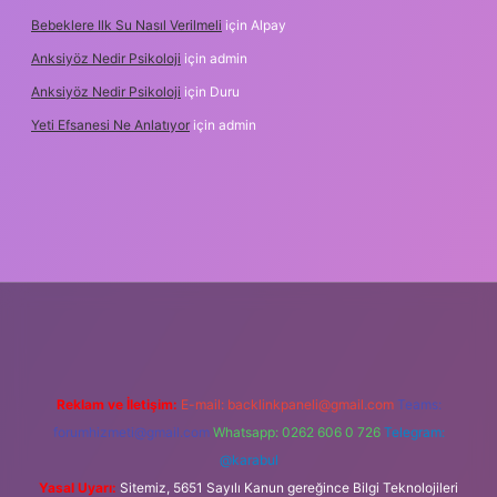
Bebeklere Ilk Su Nasıl Verilmeli
için
Alpay
Anksiyöz Nedir Psikoloji
için
admin
Anksiyöz Nedir Psikoloji
için
Duru
Yeti Efsanesi Ne Anlatıyor
için
admin
tulipbet
https://www.betexper.xyz/
Reklam ve İletişim:
E-mail:
backlinkpaneli@gmail.com
Teams:
forumhizmeti@gmail.com
Whatsapp: 0262 606 0 726
Telegram:
@karabul
Yasal Uyarı:
Sitemiz, 5651 Sayılı Kanun gereğince Bilgi Teknolojileri