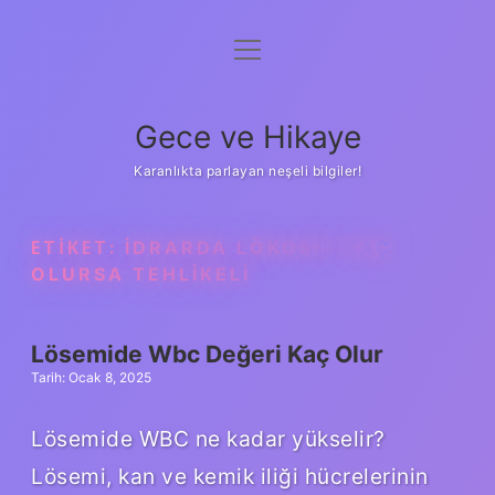
menüyü
Anasayfa
aç
Gizlilik Politikası
Gece ve Hikaye
Yasal Uyarı
Karanlıkta parlayan neşeli bilgiler!
Hakkımızda
ETIKET:
İDRARDA LÖKOSIT KAÇ
OLURSA TEHLIKELI
Lösemide Wbc Değeri Kaç Olur
Tarih: Ocak 8, 2025
Lösemide WBC ne kadar yükselir?
Lösemi, kan ve kemik iliği hücrelerinin