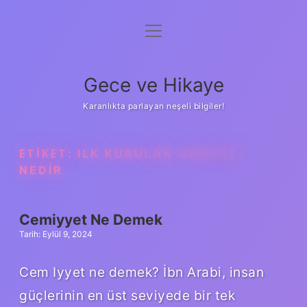
menüyü
Anasayfa
aç
Gizlilik Politikası
Gece ve Hikaye
Yasal Uyarı
Karanlıkta parlayan neşeli bilgiler!
Hakkımızda
ETIKET:
ILK KURULAN CEMIYET
NEDIR
Cemiyyet Ne Demek
Tarih: Eylül 9, 2024
Cem Iyyet ne demek? İbn Arabi, insan
güçlerinin en üst seviyede bir tek