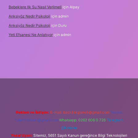
Bebeklere Ilk Su Nasıl Verilmeli
için
Alpay
Anksiyöz Nedir Psikoloji
için
admin
Anksiyöz Nedir Psikoloji
için
Duru
Yeti Efsanesi Ne Anlatıyor
için
admin
ulipbet
https://www.betexper.xyz/
Reklam ve İletişim:
E-mail:
backlinkpaneli@gmail.com
Teams:
forumhizmeti@gmail.com
Whatsapp: 0262 606 0 726
Telegram:
@karabul
Yasal Uyarı:
Sitemiz, 5651 Sayılı Kanun gereğince Bilgi Teknolojileri