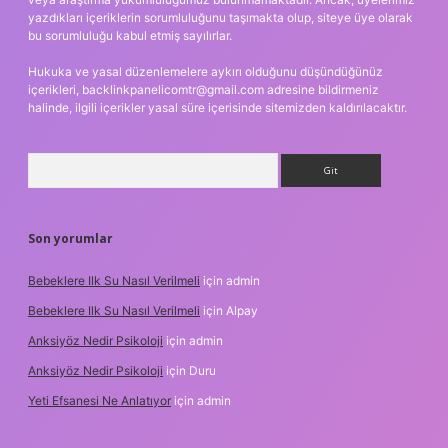
yazdıkları içeriklerin sorumluluğunu taşımakta olup, siteye üye olarak
bu sorumluluğu kabul etmiş sayılırlar.
Hukuka ve yasal düzenlemelere aykırı olduğunu düşündüğünüz
içerikleri,
backlinkpanelicomtr@gmail.com
adresine bildirmeniz
halinde, ilgili içerikler yasal süre içerisinde sitemizden kaldırılacaktır.
Arama
Son yorumlar
Bebeklere Ilk Su Nasıl Verilmeli
için
admin
Bebeklere Ilk Su Nasıl Verilmeli
için
Alpay
Anksiyöz Nedir Psikoloji
için
admin
Anksiyöz Nedir Psikoloji
için
Duru
Yeti Efsanesi Ne Anlatıyor
için
admin