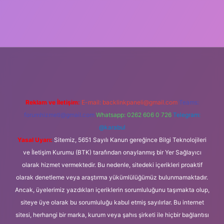
tulipbet
https://www.betexper.xyz/
Reklam ve İletişim:
E-mail:
backlinkpaneli@gmail.com
Teams:
forumhizmeti@gmail.com
Whatsapp: 0262 606 0 726
Telegram:
@karabul
Yasal Uyarı:
Sitemiz, 5651 Sayılı Kanun gereğince Bilgi Teknolojileri
ve İletişim Kurumu (BTK) tarafından onaylanmış bir Yer Sağlayıcı
olarak hizmet vermektedir. Bu nedenle, sitedeki içerikleri proaktif
olarak denetleme veya araştırma yükümlülüğümüz bulunmamaktadır.
Ancak, üyelerimiz yazdıkları içeriklerin sorumluluğunu taşımakta olup,
siteye üye olarak bu sorumluluğu kabul etmiş sayılırlar. Bu internet
sitesi, herhangi bir marka, kurum veya şahıs şirketi ile hiçbir bağlantısı