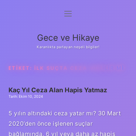
menüyü
Anasayfa
aç
Gizlilik Politikası
Gece ve Hikaye
Yasal Uyarı
Karanlıkta parlayan neşeli bilgiler!
Hakkımızda
ETIKET:
İLK SUÇTA CEZA VERILIR MI
Kaç Yıl Ceza Alan Hapis Yatmaz
Tarih: Ekim 10, 2024
5 yılın altındaki ceza yatar mı? 30 Mart
2020’den önce işlenen suçlar
bağlamında, 6 yıl veya daha az hapis