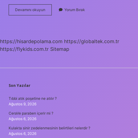
Kaç
Devamını okuyun
Yorum Bırak
Yıl
Ceza
Alan
Hapis
Yatmaz
https://hisardepolama.com
https://globaltek.com.tr
https://flykids.com.tr
Sitemap
SIDEBAR
Son Yazılar
Tıbbi atık poşetine ne atılır ?
Ağustos 9, 2026
CeraVe paraben içerir mi ?
Ağustos 6, 2026
Kulakta sinir zedelenmesinin belirtileri nelerdir ?
Ağustos 6, 2026