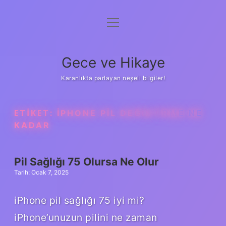
menüyü
Anasayfa
aç
Gizlilik Politikası
Gece ve Hikaye
Yasal Uyarı
Karanlıkta parlayan neşeli bilgiler!
Hakkımızda
ETIKET:
IPHONE PIL DEĞIŞTIRME NE
KADAR
Pil Sağlığı 75 Olursa Ne Olur
Tarih: Ocak 7, 2025
iPhone pil sağlığı 75 iyi mi?
iPhone’unuzun pilini ne zaman