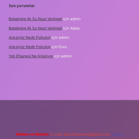
Son yorumlar
Bebeklere Ilk Su Nasıl Verilmeli
için
admin
Bebeklere Ilk Su Nasıl Verilmeli
için
Alpay
Anksiyöz Nedir Psikoloji
için
admin
Anksiyöz Nedir Psikoloji
için
Duru
Yeti Efsanesi Ne Anlatıyor
için
admin
ipbet
https://www.betexper.xyz/
Reklam ve İletişim:
E-mail:
backlinkpaneli@gmail.com
Teams: