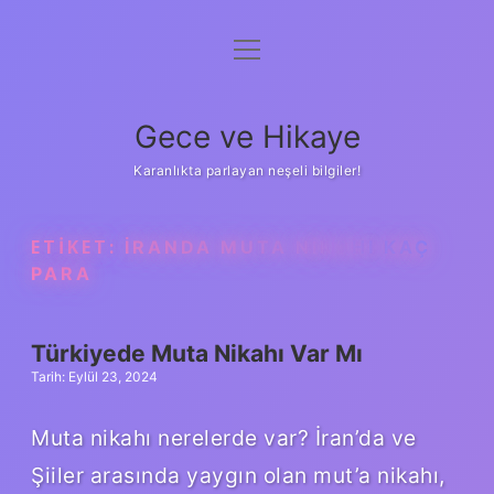
menüyü
Anasayfa
aç
Gizlilik Politikası
Gece ve Hikaye
Yasal Uyarı
Karanlıkta parlayan neşeli bilgiler!
Hakkımızda
ETIKET:
İRANDA MUTA NIKAHI KAÇ
PARA
Türkiyede Muta Nikahı Var Mı
Tarih: Eylül 23, 2024
Muta nikahı nerelerde var? İran’da ve
Şiiler arasında yaygın olan mut’a nikahı,