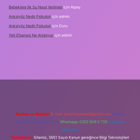
Bebeklere Ilk Su Nasıl Verilmeli
için
Alpay
Anksiyöz Nedir Psikoloji
için
admin
Anksiyöz Nedir Psikoloji
için
Duru
Yeti Efsanesi Ne Anlatıyor
için
admin
tulipbet
https://www.betexper.xyz/
Reklam ve İletişim:
E-mail:
backlinkpaneli@gmail.com
Teams:
forumhizmeti@gmail.com
Whatsapp: 0262 606 0 726
Telegram:
@karabul
Yasal Uyarı:
Sitemiz, 5651 Sayılı Kanun gereğince Bilgi Teknolojileri