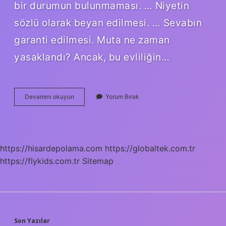
bir durumun bulunmaması. … Niyetin
sözlü olarak beyan edilmesi. … Sevabın
garanti edilmesi. Muta ne zaman
yasaklandı? Ancak, bu evliliğin…
Türkiyede
Devamını okuyun
Yorum Bırak
Muta
Nikahı
Var
Mı
https://hisardepolama.com
https://globaltek.com.tr
https://flykids.com.tr
Sitemap
Son Yazılar