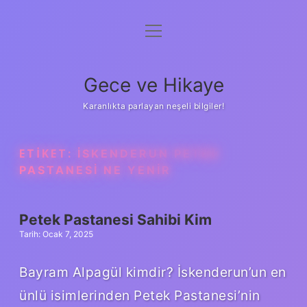
menüyü
Anasayfa
aç
Gizlilik Politikası
Gece ve Hikaye
Yasal Uyarı
Karanlıkta parlayan neşeli bilgiler!
Hakkımızda
ETIKET:
İSKENDERUN PETEK
PASTANESI NE YENIR
Petek Pastanesi Sahibi Kim
Tarih: Ocak 7, 2025
Bayram Alpagül kimdir? İskenderun’un en
ünlü isimlerinden Petek Pastanesi’nin