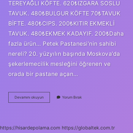
TEREYAĞLI KÖFTE. 620₺IZGARA SOSLU
TAVUK. 480₺BULGUR KÖFTE 70₺TAVUK
BİFTE. 480₺CIPS. 200₺KITIR EKMEKLİ
TAVUK. 480₺EKMEK KADAYIF. 200₺Daha
fazla ürün… Petek Pastanesi’nin sahibi
nereli? 20. yüzyılın başında Moskova’da
şekerlemecilik mesleğini öğrenen ve
orada bir pastane açan…
Petek
Devamını okuyun
Yorum Bırak
Pastanesi
Sahibi
Kim
https://hisardepolama.com
https://globaltek.com.tr