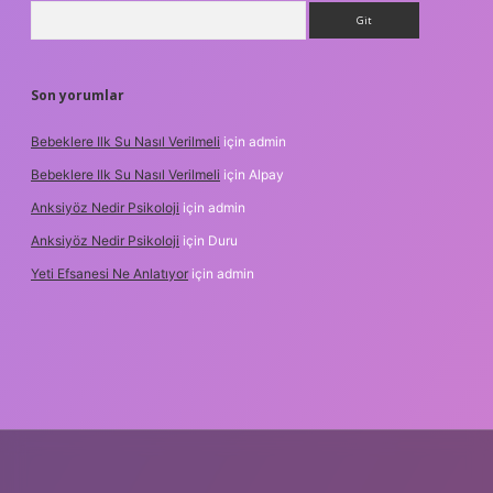
Arama
Son yorumlar
Bebeklere Ilk Su Nasıl Verilmeli
için
admin
Bebeklere Ilk Su Nasıl Verilmeli
için
Alpay
Anksiyöz Nedir Psikoloji
için
admin
Anksiyöz Nedir Psikoloji
için
Duru
Yeti Efsanesi Ne Anlatıyor
için
admin
ipbet
https://www.betexper.xyz/