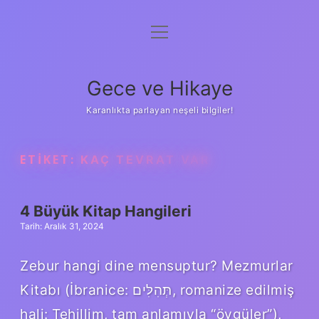
menüyü
Anasayfa
aç
Gizlilik Politikası
Gece ve Hikaye
Yasal Uyarı
Karanlıkta parlayan neşeli bilgiler!
Hakkımızda
ETIKET:
KAÇ TEVRAT VAR
4 Büyük Kitap Hangileri
Tarih: Aralık 31, 2024
Zebur hangi dine mensuptur? Mezmurlar
Kitabı (İbranice: תְּהִלִּים‎, romanize edilmiş
hali: Tehillim, tam anlamıyla “övgüler”),