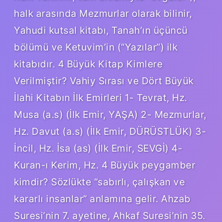
halk arasında Mezmurlar olarak bilinir,
Yahudi kutsal kitabı, Tanah’ın üçüncü
bölümü ve Ketuvim’in (“Yazılar”) ilk
kitabıdır. 4 Büyük Kitap Kimlere
Verilmiştir? Vahiy Sırası ve Dört Büyük
İlahi Kitabın İlk Emirleri 1- Tevrat, Hz.
Musa (a.s) (İlk Emir, YAŞA) 2- Mezmurlar,
Hz. Davut (a.s) (İlk Emir, DÜRÜSTLÜK) 3-
İncil, Hz. İsa (as) (İlk Emir, SEVGİ) 4-
Kuran-ı Kerim, Hz. 4 Büyük peygamber
kimdir? Sözlükte “sabırlı, çalışkan ve
kararlı insanlar” anlamına gelir. Ahzab
Suresi’nin 7. ayetine, Ahkaf Suresi’nin 35.