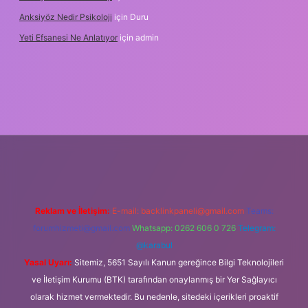
Anksiyöz Nedir Psikoloji
için
Duru
Yeti Efsanesi Ne Anlatıyor
için
admin
ulipbet
https://www.betexper.xyz/
Reklam ve İletişim:
E-mail:
backlinkpaneli@gmail.com
Teams:
forumhizmeti@gmail.com
Whatsapp: 0262 606 0 726
Telegram:
@karabul
Yasal Uyarı:
Sitemiz, 5651 Sayılı Kanun gereğince Bilgi Teknolojileri
ve İletişim Kurumu (BTK) tarafından onaylanmış bir Yer Sağlayıcı
olarak hizmet vermektedir. Bu nedenle, sitedeki içerikleri proaktif