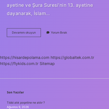
ayetine ve Şura Suresi’nin 13. ayetine
dayanarak, İslam…
4
Devamını okuyun
Yorum Bırak
Büyük
Kitap
Hangileri
https://hisardepolama.com
https://globaltek.com.tr
https://flykids.com.tr
Sitemap
SIDEBAR
Son Yazılar
Tıbbi atık poşetine ne atılır ?
Ağustos 9, 2026