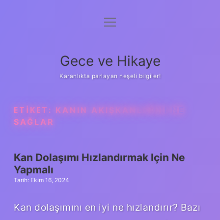
menüyü
Anasayfa
aç
Gizlilik Politikası
Gece ve Hikaye
Yasal Uyarı
Karanlıkta parlayan neşeli bilgiler!
Hakkımızda
ETIKET:
KANIN AKIŞKANLIĞINI NE
SAĞLAR
Kan Dolaşımı Hızlandırmak Için Ne
Yapmalı
Tarih: Ekim 16, 2024
Kan dolaşımını en iyi ne hızlandırır? Bazı