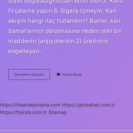
diyet uyguladığınızdan emin olun.3. Kuru
fırçalama yapın.6. Sigara içmeyin. Kan
akışını hangi ilaç hızlandırır? Bunlar, kan
damarlarının daralmasına neden olan bir
maddenin (anjiyotensin 2) üretimini
engelleyen…
Kan
Devamını okuyun
Yorum Bırak
Dolaşımı
Hızlandırmak
Için
Ne
Yapmalı
https://hisardepolama.com
https://globaltek.com.tr
https://flykids.com.tr
Sitemap