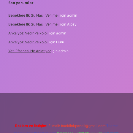
Son yorumlar
Bebeklere Ilk Su Nasıl Verilmeli
için
admin
Bebeklere Ilk Su Nasıl Verilmeli
için
Alpay
Anksiyöz Nedir Psikoloji
için
admin
Anksiyöz Nedir Psikoloji
için
Duru
Yeti Efsanesi Ne Anlatıyor
için
admin
ipbet
https://www.betexper.xyz/
Reklam ve İletişim:
E-mail:
backlinkpaneli@gmail.com
Teams: