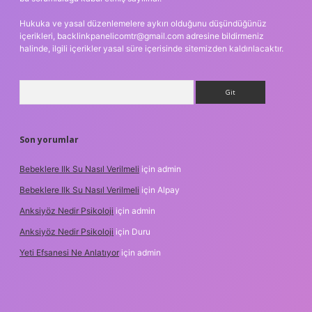
Hukuka ve yasal düzenlemelere aykırı olduğunu düşündüğünüz
içerikleri,
backlinkpanelicomtr@gmail.com
adresine bildirmeniz
halinde, ilgili içerikler yasal süre içerisinde sitemizden kaldırılacaktır.
Arama
Son yorumlar
Bebeklere Ilk Su Nasıl Verilmeli
için
admin
Bebeklere Ilk Su Nasıl Verilmeli
için
Alpay
Anksiyöz Nedir Psikoloji
için
admin
Anksiyöz Nedir Psikoloji
için
Duru
Yeti Efsanesi Ne Anlatıyor
için
admin