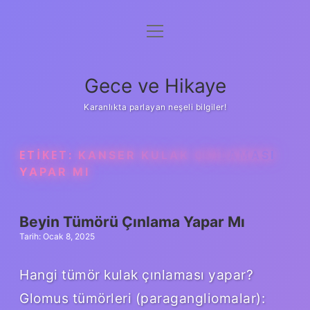
menüyü
Anasayfa
aç
Gizlilik Politikası
Gece ve Hikaye
Yasal Uyarı
Karanlıkta parlayan neşeli bilgiler!
Hakkımızda
ETIKET:
KANSER KULAK ÇINLAMASI
YAPAR MI
Beyin Tümörü Çınlama Yapar Mı
Tarih: Ocak 8, 2025
Hangi tümör kulak çınlaması yapar?
Glomus tümörleri (paragangliomalar):