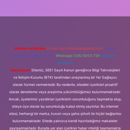
lipbet
https://www.betexper.xyz/
Reklam ve İletişim:
E-mail:
backlinkpaneli@gmail.com
Teams:
forumhizmeti@gmail.com
Whatsapp: 0262 606 0 726
Telegram:
@karabul
Yasal Uyarı:
Sitemiz, 5651 Sayılı Kanun gereğince Bilgi Teknolojileri
ve İletişim Kurumu (BTK) tarafından onaylanmış bir Yer Sağlayıcı
olarak hizmet vermektedir. Bu nedenle, sitedeki içerikleri proaktif
olarak denetleme veya araştırma yükümlülüğümüz bulunmamaktadır.
Ancak, üyelerimiz yazdıkları içeriklerin sorumluluğunu taşımakta olup,
siteye üye olarak bu sorumluluğu kabul etmiş sayılırlar. Bu internet
sitesi, herhangi bir marka, kurum veya şahıs şirketi ile hiçbir bağlantısı
bulunmamaktadır. Sitede yalnızca kendi hazırladığımız makaleler
paylaşılmaktadır. Burada yer alan içerikler haber niteliği taşımamakta