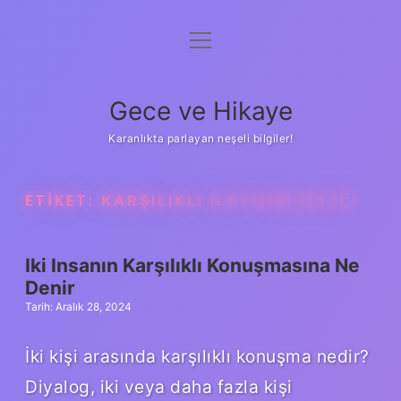
menüyü
Anasayfa
aç
Gizlilik Politikası
Gece ve Hikaye
Yasal Uyarı
Karanlıkta parlayan neşeli bilgiler!
Hakkımızda
ETIKET:
KARŞILIKLI ILETIŞIM NEDIR
Iki Insanın Karşılıklı Konuşmasına Ne
Denir
Tarih: Aralık 28, 2024
İki kişi arasında karşılıklı konuşma nedir?
Diyalog, iki veya daha fazla kişi