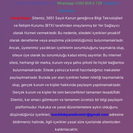
forumhizmeti@gmail.com
Whatsapp: 0262 606 0 726
Telegram:
@karabul
Yasal Uyarı:
Sitemiz, 5651 Sayılı Kanun gereğince Bilgi Teknolojileri
ve İletişim Kurumu (BTK) tarafından onaylanmış bir Yer Sağlayıcı
olarak hizmet vermektedir. Bu nedenle, sitedeki içerikleri proaktif
olarak denetleme veya araştırma yükümlülüğümüz bulunmamaktadır.
Ancak, üyelerimiz yazdıkları içeriklerin sorumluluğunu taşımakta olup,
siteye üye olarak bu sorumluluğu kabul etmiş sayılırlar. Bu internet
sitesi, herhangi bir marka, kurum veya şahıs şirketi ile hiçbir bağlantısı
bulunmamaktadır. Sitede yalnızca kendi hazırladığımız makaleler
paylaşılmaktadır. Burada yer alan içerikler haber niteliği taşımamakta
olup, gerçek kurum ve kişiler hakkında paylaşım yapılmamaktadır.
Gerçek kurum ve kişiler ile isim benzerlikleri tamamen tesadüfidir.
Sitemiz, kar amacı gütmeyen ve tamamen ücretsiz bir bilgi paylaşım
platformudur. Hukuka ve yasal düzenlemelere aykırı olduğunu
düşündüğünüz içerikleri,
backlinkpanelicomtr@gmail.com
adresine
bildirmeniz halinde, ilgili içerikler yasal süre içerisinde sitemizden
kaldırılacaktır.