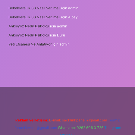
Bebeklere Ilk Su Nasıl Verilmeli
için
admin
Bebeklere Ilk Su Nasıl Verilmeli
için
Alpay
Anksiyöz Nedir Psikoloji
için
admin
Anksiyöz Nedir Psikoloji
için
Duru
Yeti Efsanesi Ne Anlatıyor
için
admin
lipbet
https://www.betexper.xyz/
Reklam ve İletişim:
E-mail:
backlinkpaneli@gmail.com
Teams:
forumhizmeti@gmail.com
Whatsapp: 0262 606 0 726
Telegram: