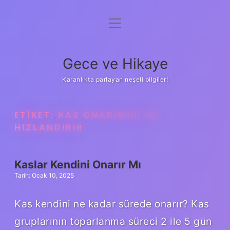
menüyü
Anasayfa
aç
Gizlilik Politikası
Gece ve Hikaye
Yasal Uyarı
Karanlıkta parlayan neşeli bilgiler!
Hakkımızda
ETIKET:
KAS ONARIMINI NE
HIZLANDIRIR
Kaslar Kendini Onarır Mı
Tarih: Ocak 10, 2025
Kas kendini ne kadar sürede onarır? Kas
gruplarının toparlanma süreci 2 ile 5 gün