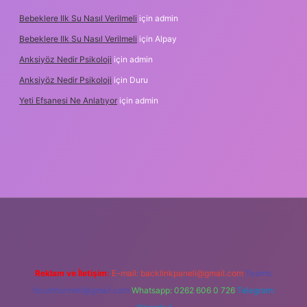
Bebeklere Ilk Su Nasıl Verilmeli
için
admin
Bebeklere Ilk Su Nasıl Verilmeli
için
Alpay
Anksiyöz Nedir Psikoloji
için
admin
Anksiyöz Nedir Psikoloji
için
Duru
Yeti Efsanesi Ne Anlatıyor
için
admin
lipbet
https://www.betexper.xyz/
Reklam ve İletişim:
E-mail:
backlinkpaneli@gmail.com
Teams:
forumhizmeti@gmail.com
Whatsapp: 0262 606 0 726
Telegram: