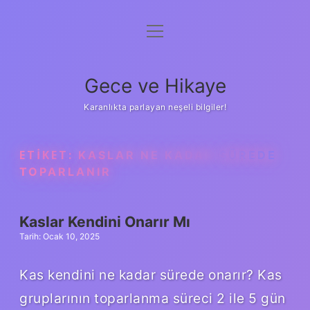
menüyü
Anasayfa
aç
Gizlilik Politikası
Gece ve Hikaye
Yasal Uyarı
Karanlıkta parlayan neşeli bilgiler!
Hakkımızda
ETIKET:
KASLAR NE KADAR SÜREDE
TOPARLANIR
Kaslar Kendini Onarır Mı
Tarih: Ocak 10, 2025
Kas kendini ne kadar sürede onarır? Kas
gruplarının toparlanma süreci 2 ile 5 gün