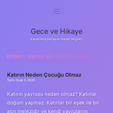
menüyü
Anasayfa
aç
Gizlilik Politikası
Gece ve Hikaye
Yasal Uyarı
Karanlıkta parlayan neşeli bilgiler!
Hakkımızda
ETIKET:
KATIR NE ILE ÇIFTLEŞIR
Katırın Neden Çocuğu Olmaz
Tarih: Ocak 3, 2025
Katırın yavrusu neden olmaz? Katırlar
doğum yapmaz. Katırlar bir eşek ile bir
atın melezidir ve kendi yavrularını