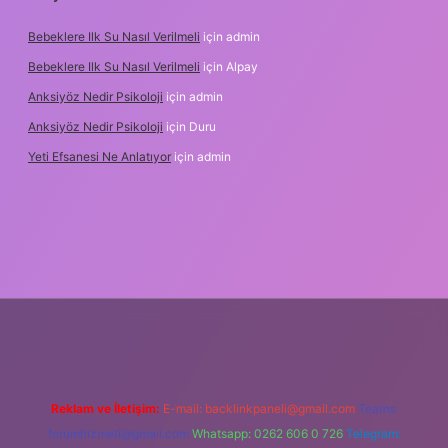
Bebeklere Ilk Su Nasıl Verilmeli
için
admin
Bebeklere Ilk Su Nasıl Verilmeli
için
Alpay
Anksiyöz Nedir Psikoloji
için
admin
Anksiyöz Nedir Psikoloji
için
Duru
Yeti Efsanesi Ne Anlatıyor
için
admin
tulipbet
https://www.betexper.xyz/
Reklam ve İletişim:
E-mail:
backlinkpaneli@gmail.com
Teams:
forumhizmeti@gmail.com
Whatsapp: 0262 606 0 726
Telegram: