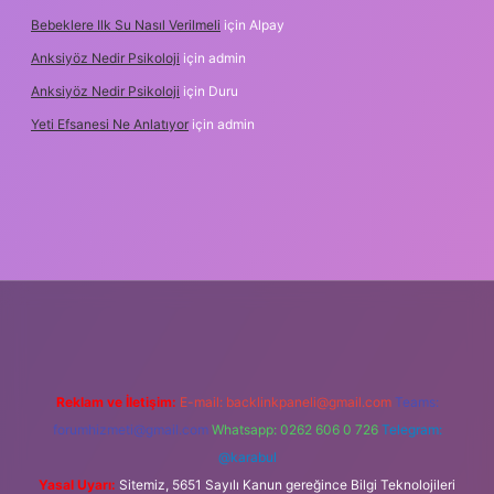
Bebeklere Ilk Su Nasıl Verilmeli
için
Alpay
Anksiyöz Nedir Psikoloji
için
admin
Anksiyöz Nedir Psikoloji
için
Duru
Yeti Efsanesi Ne Anlatıyor
için
admin
bet
https://www.betexper.xyz/
Reklam ve İletişim:
E-mail:
backlinkpaneli@gmail.com
Teams:
forumhizmeti@gmail.com
Whatsapp: 0262 606 0 726
Telegram:
@karabul
Yasal Uyarı:
Sitemiz, 5651 Sayılı Kanun gereğince Bilgi Teknolojileri