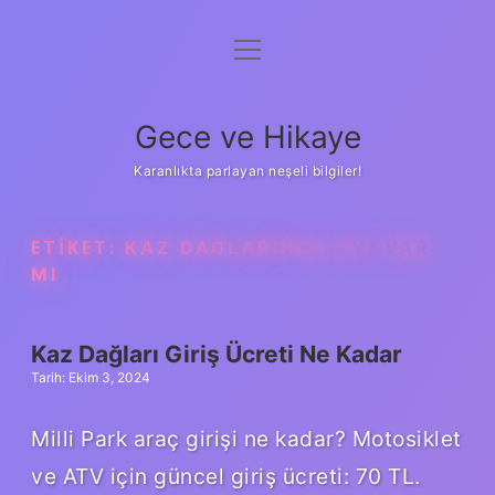
menüyü
Anasayfa
aç
Gizlilik Politikası
Gece ve Hikaye
Yasal Uyarı
Karanlıkta parlayan neşeli bilgiler!
Hakkımızda
ETIKET:
KAZ DAĞLARINDA AYI VAR
MI
Kaz Dağları Giriş Ücreti Ne Kadar
Tarih: Ekim 3, 2024
Milli Park araç girişi ne kadar? Motosiklet
ve ATV için güncel giriş ücreti: 70 TL.