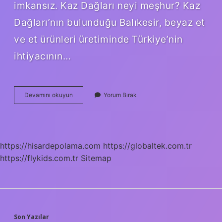
imkansız. Kaz Dağları neyi meşhur? Kaz
Dağları’nın bulunduğu Balıkesir, beyaz et
ve et ürünleri üretiminde Türkiye’nin
ihtiyacının…
Kaz
Devamını okuyun
Yorum Bırak
Dağları
Giriş
Ücreti
Ne
Kadar
https://hisardepolama.com
https://globaltek.com.tr
https://flykids.com.tr
Sitemap
Son Yazılar