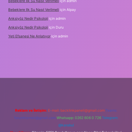
Bebeklere Ilk Su Nasıl Verilmeli
için
admin
Bebeklere Ilk Su Nasıl Verilmeli
için
Alpay
Anksiyöz Nedir Psikoloji
için
admin
Anksiyöz Nedir Psikoloji
için
Duru
Yeti Efsanesi Ne Anlatıyor
için
admin
xper.xyz/
Reklam ve İletişim:
E-mail:
backlinkpaneli@gmail.com
Teams:
forumhizmeti@gmail.com
Whatsapp: 0262 606 0 726
Telegram:
@karabul