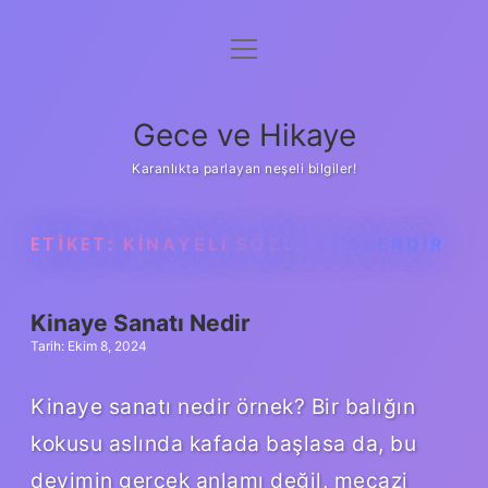
menüyü
Anasayfa
aç
Gizlilik Politikası
Gece ve Hikaye
Yasal Uyarı
Karanlıkta parlayan neşeli bilgiler!
Hakkımızda
ETIKET:
KINAYELI SÖZLER NELERDIR
Kinaye Sanatı Nedir
Tarih: Ekim 8, 2024
Kinaye sanatı nedir örnek? Bir balığın
kokusu aslında kafada başlasa da, bu
deyimin gerçek anlamı değil, mecazi