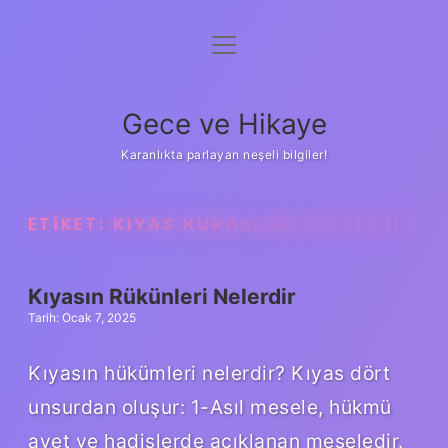
menüyü
Anasayfa
aç
Gizlilik Politikası
Gece ve Hikaye
Yasal Uyarı
Karanlıkta parlayan neşeli bilgiler!
Hakkımızda
ETIKET:
KIYAS KURALLARI NELERDIR
Kıyasın Rükünleri Nelerdir
Tarih: Ocak 7, 2025
Kıyasın hükümleri nelerdir? Kıyas dört
unsurdan oluşur: 1-Asıl mesele, hükmü
ayet ve hadislerde açıklanan meseledir.