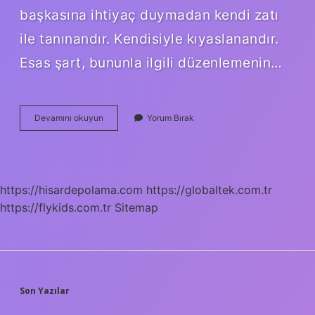
başkasına ihtiyaç duymadan kendi zatı
ile tanınandır. Kendisiyle kıyaslanandır.
Esas şart, bununla ilgili düzenlemenin…
Kıyasın
Devamını okuyun
Yorum Bırak
Rükünleri
Nelerdir
https://hisardepolama.com
https://globaltek.com.tr
https://flykids.com.tr
Sitemap
SIDEBAR
Son Yazılar