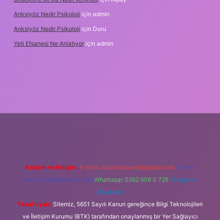
Anksiyöz Nedir Psikoloji
için
admin
Anksiyöz Nedir Psikoloji
için
Duru
Yeti Efsanesi Ne Anlatıyor
için
admin
ulipbet
https://www.betexper.xyz/
Reklam ve İletişim:
E-mail:
backlinkpaneli@gmail.com
Teams:
forumhizmeti@gmail.com
Whatsapp: 0262 606 0 726
Telegram:
@karabul
Yasal Uyarı:
Sitemiz, 5651 Sayılı Kanun gereğince Bilgi Teknolojileri
ve İletişim Kurumu (BTK) tarafından onaylanmış bir Yer Sağlayıcı