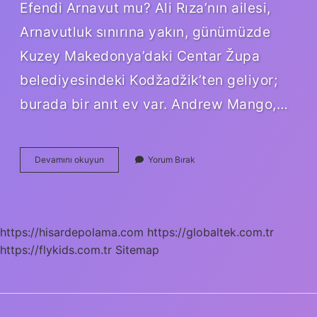
Efendi Arnavut mu? Ali Rıza’nın ailesi,
Arnavutluk sınırına yakın, günümüzde
Kuzey Makedonya’daki Centar Župa
belediyesindeki Kodžadžik’ten geliyor;
burada bir anıt ev var. Andrew Mango,…
Ali
Devamını okuyun
Yorum Bırak
Rıza
Bey
Nerelidir
https://hisardepolama.com
https://globaltek.com.tr
https://flykids.com.tr
Sitemap