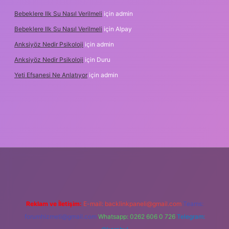
Bebeklere Ilk Su Nasıl Verilmeli
için
admin
Bebeklere Ilk Su Nasıl Verilmeli
için
Alpay
Anksiyöz Nedir Psikoloji
için
admin
Anksiyöz Nedir Psikoloji
için
Duru
Yeti Efsanesi Ne Anlatıyor
için
admin
lipbet
https://www.betexper.xyz/
Reklam ve İletişim:
E-mail:
backlinkpaneli@gmail.com
Teams:
forumhizmeti@gmail.com
Whatsapp: 0262 606 0 726
Telegram: