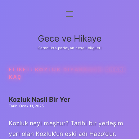
menüyü
Anasayfa
aç
Gizlilik Politikası
Gece ve Hikaye
Yasal Uyarı
Karanlıkta parlayan neşeli bilgiler!
Hakkımızda
ETIKET:
KOZLUK DIYARBAKIR ARASI
KAÇ
Kozluk Nasil Bir Yer
Tarih: Ocak 11, 2025
Kozluk neyi meşhur? Tarihi bir yerleşim
yeri olan Kozluk’un eski adı Hazo’dur.