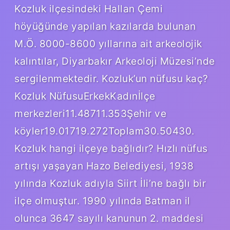
Kozluk ilçesindeki Hallan Çemi
höyüğünde yapılan kazılarda bulunan
M.Ö. 8000-8600 yıllarına ait arkeolojik
kalıntılar, Diyarbakır Arkeoloji Müzesi’nde
sergilenmektedir. Kozluk’un nüfusu kaç?
Kozluk NüfusuErkekKadınİlçe
merkezleri11.48711.353Şehir ve
köyler19.01719.272Toplam30.50430.
Kozluk hangi ilçeye bağlıdır? Hızlı nüfus
artışı yaşayan Hazo Belediyesi, 1938
yılında Kozluk adıyla Siirt İli’ne bağlı bir
ilçe olmuştur. 1990 yılında Batman il
olunca 3647 sayılı kanunun 2. maddesi