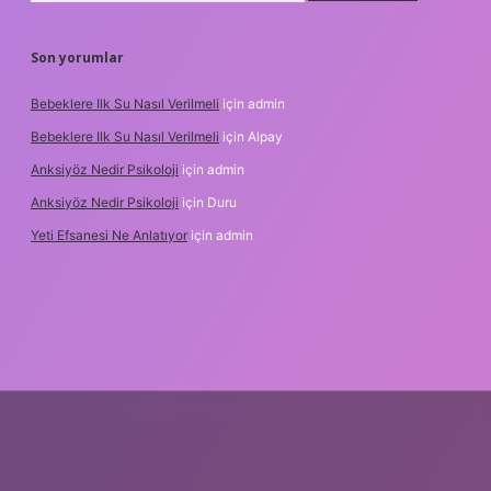
Son yorumlar
Bebeklere Ilk Su Nasıl Verilmeli
için
admin
Bebeklere Ilk Su Nasıl Verilmeli
için
Alpay
Anksiyöz Nedir Psikoloji
için
admin
Anksiyöz Nedir Psikoloji
için
Duru
Yeti Efsanesi Ne Anlatıyor
için
admin
bet
https://www.betexper.xyz/