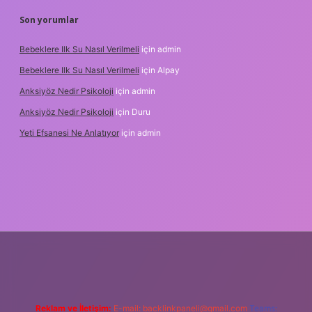
Son yorumlar
Bebeklere Ilk Su Nasıl Verilmeli
için
admin
Bebeklere Ilk Su Nasıl Verilmeli
için
Alpay
Anksiyöz Nedir Psikoloji
için
admin
Anksiyöz Nedir Psikoloji
için
Duru
Yeti Efsanesi Ne Anlatıyor
için
admin
bet
https://www.betexper.xyz/
Reklam ve İletişim:
E-mail:
backlinkpaneli@gmail.com
Teams: