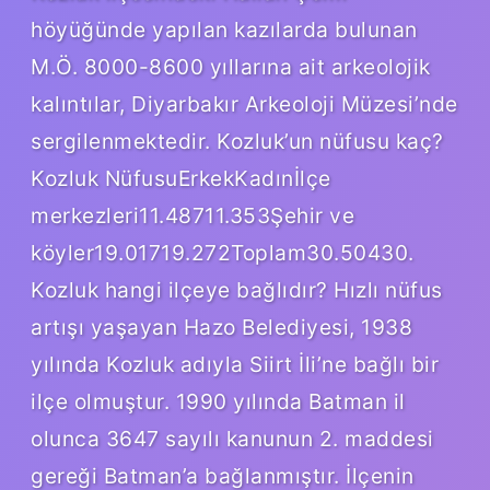
höyüğünde yapılan kazılarda bulunan
M.Ö. 8000-8600 yıllarına ait arkeolojik
kalıntılar, Diyarbakır Arkeoloji Müzesi’nde
sergilenmektedir. Kozluk’un nüfusu kaç?
Kozluk NüfusuErkekKadınİlçe
merkezleri11.48711.353Şehir ve
köyler19.01719.272Toplam30.50430.
Kozluk hangi ilçeye bağlıdır? Hızlı nüfus
artışı yaşayan Hazo Belediyesi, 1938
yılında Kozluk adıyla Siirt İli’ne bağlı bir
ilçe olmuştur. 1990 yılında Batman il
olunca 3647 sayılı kanunun 2. maddesi
gereği Batman’a bağlanmıştır. İlçenin