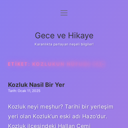
menüyü
Anasayfa
aç
Gizlilik Politikası
Gece ve Hikaye
Yasal Uyarı
Karanlıkta parlayan neşeli bilgiler!
Hakkımızda
ETIKET:
KOZLUKUN NÜFUSU KAÇ
Kozluk Nasil Bir Yer
Tarih: Ocak 11, 2025
Kozluk neyi meşhur? Tarihi bir yerleşim
yeri olan Kozluk’un eski adı Hazo’dur.
Kozluk ilçesindeki Hallan Çemi