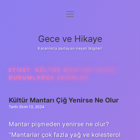
menüyü
Anasayfa
aç
Gizlilik Politikası
Gece ve Hikaye
Yasal Uyarı
Karanlıkta parlayan neşeli bilgiler!
Hakkımızda
ETIKET:
KÜLTÜR MANTARI HANGI
DURUMLARDA ZEHIRLER
Kültür Mantarı Çiğ Yenirse Ne Olur
Tarih: Ekim 13, 2024
Mantar pişmeden yenirse ne olur?
“Mantarlar çok fazla yağ ve kolesterol