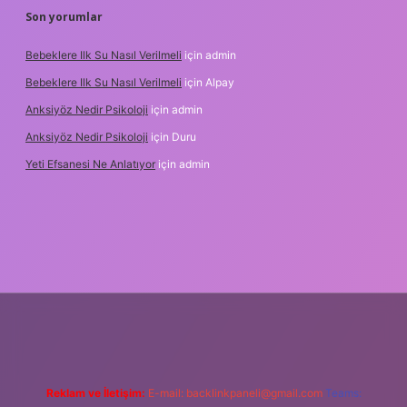
Son yorumlar
Bebeklere Ilk Su Nasıl Verilmeli
için
admin
Bebeklere Ilk Su Nasıl Verilmeli
için
Alpay
Anksiyöz Nedir Psikoloji
için
admin
Anksiyöz Nedir Psikoloji
için
Duru
Yeti Efsanesi Ne Anlatıyor
için
admin
ipbet
https://www.betexper.xyz/
Reklam ve İletişim:
E-mail:
backlinkpaneli@gmail.com
Teams: