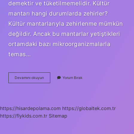
demektir ve tüketilmemelidir. Kültür
mantarı hangi durumlarda zehirler?
Kültür mantarlarıyla zehirlenme mümkün
değildir. Ancak bu mantarlar yetiştikleri
ortamdaki bazı mikroorganizmalarla
temas…
Kültür
Devamını okuyun
Yorum Bırak
Mantarı
Çiğ
Yenirse
Ne
Olur
https://hisardepolama.com
https://globaltek.com.tr
https://flykids.com.tr
Sitemap