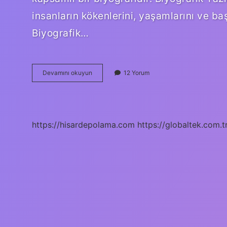
insanların kökenlerini, yaşamlarını ve baş
Biyografik…
Ilk
Devamını okuyun
12 Yorum
biyografik
eser
nedir
https://hisardepolama.com
https://globaltek.com.t