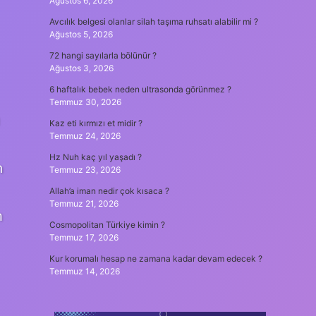
Ağustos 6, 2026
Avcılık belgesi olanlar silah taşıma ruhsatı alabilir mi ?
Ağustos 5, 2026
72 hangi sayılarla bölünür ?
Ağustos 3, 2026
6 haftalık bebek neden ultrasonda görünmez ?
Temmuz 30, 2026
Kaz eti kırmızı et midir ?
Temmuz 24, 2026
Hz Nuh kaç yıl yaşadı ?
n
Temmuz 23, 2026
Allah’a iman nedir çok kısaca ?
Temmuz 21, 2026
m
Cosmopolitan Türkiye kimin ?
Temmuz 17, 2026
Kur korumalı hesap ne zamana kadar devam edecek ?
Temmuz 14, 2026