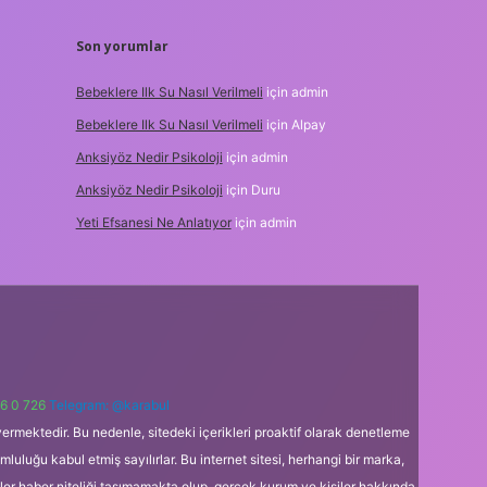
Son yorumlar
Bebeklere Ilk Su Nasıl Verilmeli
için
admin
Bebeklere Ilk Su Nasıl Verilmeli
için
Alpay
Anksiyöz Nedir Psikoloji
için
admin
Anksiyöz Nedir Psikoloji
için
Duru
Yeti Efsanesi Ne Anlatıyor
için
admin
6 0 726
Telegram: @karabul
ermektedir. Bu nedenle, sitedeki içerikleri proaktif olarak denetleme
uğu kabul etmiş sayılırlar. Bu internet sitesi, herhangi bir marka,
kler haber niteliği taşımamakta olup, gerçek kurum ve kişiler hakkında