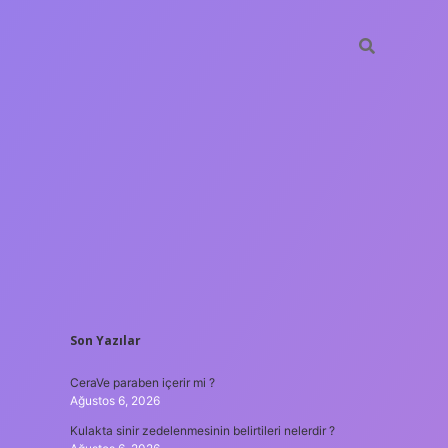
SIDEBAR
Son Yazılar
tulipbet
http
CeraVe paraben içerir mi ?
Ağustos 6, 2026
Kulakta sinir zedelenmesinin belirtileri nelerdir ?