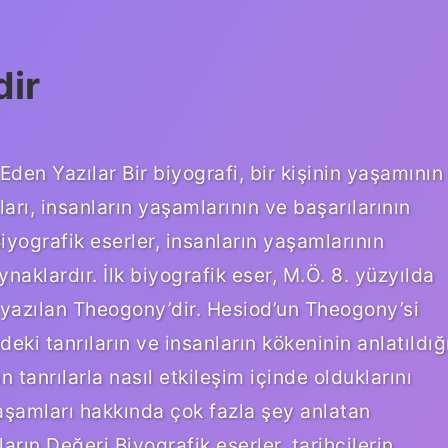
dir
 Eden Yazılar Bir biyografi, bir kişinin yaşamının
rları, insanların yaşamlarının ve başarılarının
Biyografik eserler, insanların yaşamlarının
kaynaklardır. İlk biyografik eser, M.Ö. 8. yüzyılda
 yazılan Theogony’dir. Hesiod’un Theogony’si
eki tanrıların ve insanların kökeninin anlatıldığ
n tanrılarla nasıl etkileşim içinde olduklarını
yaşamları hakkında çok fazla şey anlatan
arın Değeri Biyografik eserler, tarihçilerin