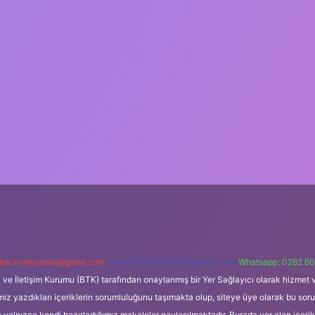
backlinkpaneli@gmail.com
Teams:
forumhizmeti@gmail.com
Whatsapp: 0262 60
i ve İletişim Kurumu (BTK) tarafından onaylanmış bir Yer Sağlayıcı olarak hizmet v
azdıkları içeriklerin sorumluluğunu taşımakta olup, siteye üye olarak bu sorumlul
e yalnızca kendi hazırladığımız makaleler paylaşılmaktadır. Burada yer alan içeri