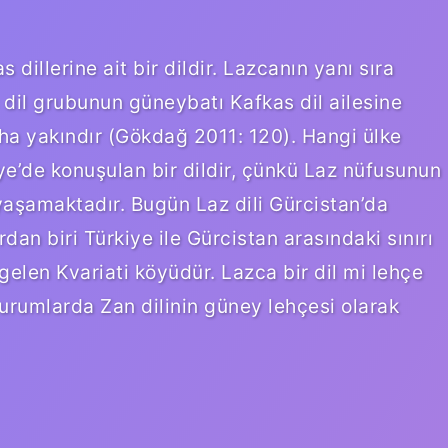
 dillerine ait bir dildir. Lazcanın yanı sıra
il grubunun güneybatı Kafkas dil ailesine
aha yakındır (Gökdağ 2011: 120). Hangi ülke
e’de konuşulan bir dildir, çünkü Laz nüfusunun
 yaşamaktadır. Bugün Laz dili Gürcistan’da
an biri Türkiye ile Gürcistan arasındaki sınırı
gelen Kvariati köyüdür. Lazca bir dil mi lehçe
urumlarda Zan dilinin güney lehçesi olarak