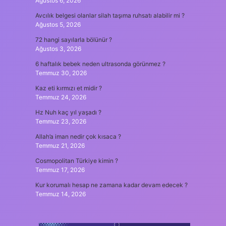
Ağustos 6, 2026
Avcılık belgesi olanlar silah taşıma ruhsatı alabilir mi ?
Ağustos 5, 2026
72 hangi sayılarla bölünür ?
Ağustos 3, 2026
6 haftalık bebek neden ultrasonda görünmez ?
Temmuz 30, 2026
Kaz eti kırmızı et midir ?
Temmuz 24, 2026
Hz Nuh kaç yıl yaşadı ?
Temmuz 23, 2026
Allah’a iman nedir çok kısaca ?
Temmuz 21, 2026
Cosmopolitan Türkiye kimin ?
Temmuz 17, 2026
Kur korumalı hesap ne zamana kadar devam edecek ?
Temmuz 14, 2026