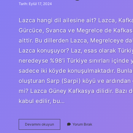
Tarih: Eylül 17, 2024
Lazca hangi dil ailesine ait? Lazca, Kafkas
Gürcüce, Svanca ve Megrelce de Kafkas d
aittir. Bu dillerden Lazca, Megrelceye d
Lazca konuşuyor? Laz, esas olarak Türkiy
neredeyse %98’i Türkiye sınırları içinde
sadece iki köyde konuşulmaktadır. Bunlard
oluşturan Sarp (Sarpi) köyü ve ardından 
mi? Lazca Güney Kafkasya dilidir. Bazı d
kabul edilir, bu…
Lazca
Devamını okuyun
Yorum Bırak
Hangi