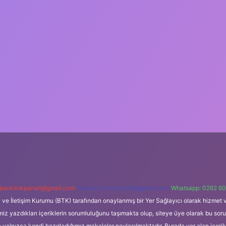
backlinkpaneli@gmail.com
Teams:
forumhizmeti@gmail.com
Whatsapp: 0262 60
i ve İletişim Kurumu (BTK) tarafından onaylanmış bir Yer Sağlayıcı olarak hizmet v
azdıkları içeriklerin sorumluluğunu taşımakta olup, siteye üye olarak bu sorumlul
e yalnızca kendi hazırladığımız makaleler paylaşılmaktadır. Burada yer alan içeri