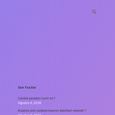
SIDEBAR
Son Yazılar
tulipbet
htt
CeraVe paraben içerir mi ?
Ağustos 6, 2026
Kulakta sinir zedelenmesinin belirtileri nelerdir ?