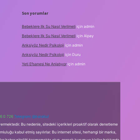
Son yorumlar
Bebeklere Ilk Su Nasıl Verilmeli
için
admin
Bebeklere Ilk Su Nasıl Verilmeli
için
Alpay
Anksiyöz Nedir Psikoloji
için
admin
Anksiyöz Nedir Psikoloji
için
Duru
Yeti Efsanesi Ne Anlatıyor
için
admin
6 0 726
Telegram: @karabul
ermektedir. Bu nedenle, sitedeki içerikleri proaktif olarak denetleme
uğu kabul etmiş sayılırlar. Bu internet sitesi, herhangi bir marka,
kler haber niteliği taşımamakta olup, gerçek kurum ve kişiler hakkında