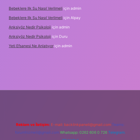
Bebeklere Ilk Su Nasıl Verilmeli
için
admin
Bebeklere Ilk Su Nasıl Verilmeli
için
Alpay
Anksiyöz Nedir Psikoloji
için
admin
Anksiyöz Nedir Psikoloji
için
Duru
Yeti Efsanesi Ne Anlatıyor
için
admin
tulipbet
https://www.betexper.xyz/
Reklam ve İletişim:
E-mail:
backlinkpaneli@gmail.com
Teams:
forumhizmeti@gmail.com
Whatsapp: 0262 606 0 726
Telegram: