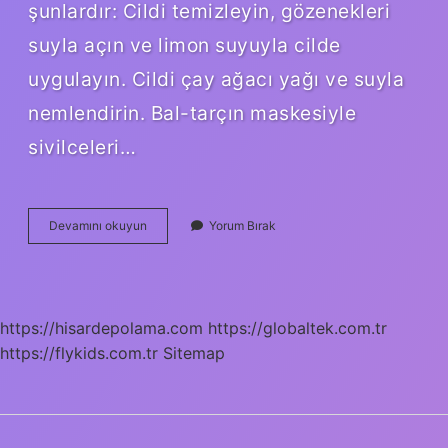
şunlardır: Cildi temizleyin, gözenekleri
suyla açın ve limon suyuyla cilde
uygulayın. Cildi çay ağacı yağı ve suyla
nemlendirin. Bal-tarçın maskesiyle
sivilceleri…
Madecassol
Devamını okuyun
Yorum Bırak
Sivilcelere
Iyi
Gelir
Mi
https://hisardepolama.com
https://globaltek.com.tr
https://flykids.com.tr
Sitemap