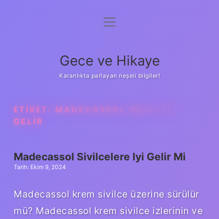
menüyü
Anasayfa
aç
Gizlilik Politikası
Gece ve Hikaye
Yasal Uyarı
Karanlıkta parlayan neşeli bilgiler!
Hakkımızda
ETIKET:
MADECASSOL NEYE IYI
GELIR
Madecassol Sivilcelere Iyi Gelir Mi
Tarih: Ekim 9, 2024
Madecassol krem sivilce üzerine sürülür
mü? Madecassol krem ​​sivilce izlerinin ve