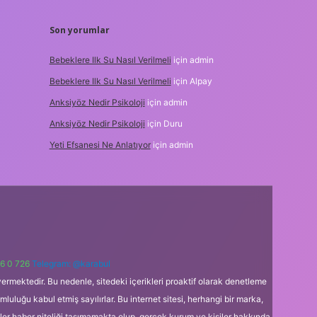
Son yorumlar
Bebeklere Ilk Su Nasıl Verilmeli
için
admin
Bebeklere Ilk Su Nasıl Verilmeli
için
Alpay
Anksiyöz Nedir Psikoloji
için
admin
Anksiyöz Nedir Psikoloji
için
Duru
Yeti Efsanesi Ne Anlatıyor
için
admin
6 0 726
Telegram: @karabul
ermektedir. Bu nedenle, sitedeki içerikleri proaktif olarak denetleme
uğu kabul etmiş sayılırlar. Bu internet sitesi, herhangi bir marka,
kler haber niteliği taşımamakta olup, gerçek kurum ve kişiler hakkında