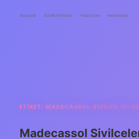
Anasayfa
Gizlilik Politikası
Yasal Uyarı
Hakkımızda
ETIKET:
MADECASSOL SIVILCE IZI GE
Madecassol Sivilceler