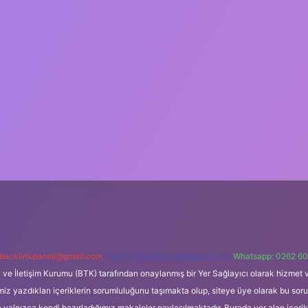
backlinkpaneli@gmail.com
Teams:
forumhizmeti@gmail.com
Whatsapp: 0262 60
i ve İletişim Kurumu (BTK) tarafından onaylanmış bir Yer Sağlayıcı olarak hizmet v
azdıkları içeriklerin sorumluluğunu taşımakta olup, siteye üye olarak bu sorumlul
e yalnızca kendi hazırladığımız makaleler paylaşılmaktadır. Burada yer alan içeri