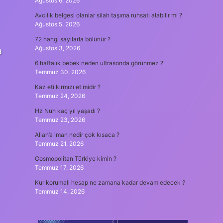
Ağustos 6, 2026
Avcılık belgesi olanlar silah taşıma ruhsatı alabilir mi ?
Ağustos 5, 2026
72 hangi sayılarla bölünür ?
Ağustos 3, 2026
a
6 haftalık bebek neden ultrasonda görünmez ?
Temmuz 30, 2026
Kaz eti kırmızı et midir ?
Temmuz 24, 2026
Hz Nuh kaç yıl yaşadı ?
Temmuz 23, 2026
Allah’a iman nedir çok kısaca ?
Temmuz 21, 2026
Cosmopolitan Türkiye kimin ?
Temmuz 17, 2026
Kur korumalı hesap ne zamana kadar devam edecek ?
Temmuz 14, 2026