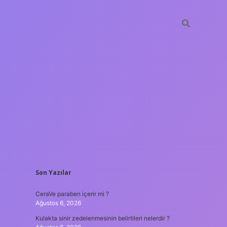
SIDEBAR
Son Yazılar
tulipbet
htt
CeraVe paraben içerir mi ?
Ağustos 6, 2026
Kulakta sinir zedelenmesinin belirtileri nelerdir ?