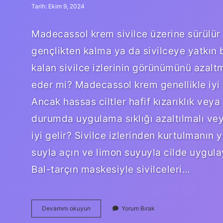
Tarih: Ekim 9, 2024
Madecassol krem sivilce üzerine sürülür 
gençlikten kalma ya da sivilceye yatkın
kalan sivilce izlerinin görünümünü azalt
eder mi? Madecassol krem ​​genellikle iyi t
Ancak hassas ciltler hafif kızarıklık veya 
durumda uygulama sıklığı azaltılmalı veya
iyi gelir? Sivilce izlerinden kurtulmanın y
suyla açın ve limon suyuyla cilde uygulay
Bal-tarçın maskesiyle sivilceleri…
Madecassol
Devamını okuyun
Yorum Bırak
Sivilcelere