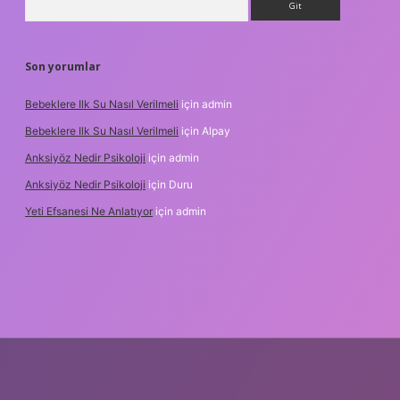
Son yorumlar
Bebeklere Ilk Su Nasıl Verilmeli
için
admin
Bebeklere Ilk Su Nasıl Verilmeli
için
Alpay
Anksiyöz Nedir Psikoloji
için
admin
Anksiyöz Nedir Psikoloji
için
Duru
Yeti Efsanesi Ne Anlatıyor
için
admin
lipbet
https://www.betexper.xyz/