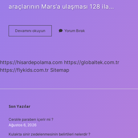
araçlarının Mars’a ulaşması 128 ila…
Marsa
Devamını okuyun
Yorum Bırak
Gitmek
Kaç
Yıl
Sürer
https://hisardepolama.com
https://globaltek.com.tr
https://flykids.com.tr
Sitemap
SIDEBAR
Son Yazılar
CeraVe paraben içerir mi ?
Ağustos 6, 2026
Kulakta sinir zedelenmesinin belirtileri nelerdir ?