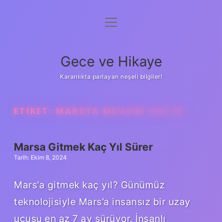
menüyü
Anasayfa
aç
Gizlilik Politikası
Gece ve Hikaye
Yasal Uyarı
Karanlıkta parlayan neşeli bilgiler!
Hakkımızda
ETIKET:
MARSTA MEVSIM VAR MI
Marsa Gitmek Kaç Yıl Sürer
Tarih: Ekim 8, 2024
Mars’a gitmek kaç yıl? Günümüz
teknolojisiyle Mars’a insansız bir uzay
uçuşu en az 7 ay sürüyor. İnsanlı