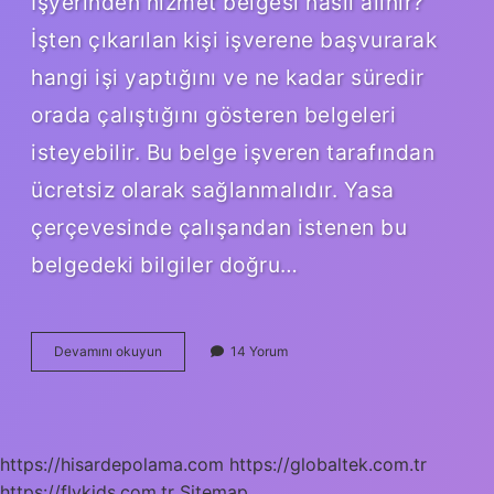
Işyerinden hizmet belgesi nasıl alınır?
İşten çıkarılan kişi işverene başvurarak
hangi işi yaptığını ve ne kadar süredir
orada çalıştığını gösteren belgeleri
isteyebilir. Bu belge işveren tarafından
ücretsiz olarak sağlanmalıdır. Yasa
çerçevesinde çalışandan istenen bu
belgedeki bilgiler doğru…
E
Devamını okuyun
14 Yorum
Devletten
Hizmet
Belgesi
Nasıl
Alınır
https://hisardepolama.com
https://globaltek.com.tr
https://flykids.com.tr
Sitemap