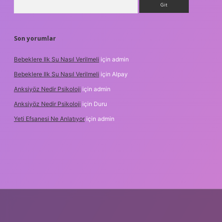
Son yorumlar
Bebeklere Ilk Su Nasıl Verilmeli
için
admin
Bebeklere Ilk Su Nasıl Verilmeli
için
Alpay
Anksiyöz Nedir Psikoloji
için
admin
Anksiyöz Nedir Psikoloji
için
Duru
Yeti Efsanesi Ne Anlatıyor
için
admin
ipbet
https://www.betexper.xyz/