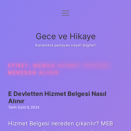
menüyü
Anasayfa
aç
Gizlilik Politikası
Gece ve Hikaye
Yasal Uyarı
Karanlıkta parlayan neşeli bilgiler!
Hakkımızda
ETIKET:
MEMUR HIZMET DÖKÜMÜ
NEREDEN ALINIR
E Devletten Hizmet Belgesi Nasıl
Alınır
Tarih: Eylül 9, 2024
Hizmet Belgesi nereden çıkarılır? MEB