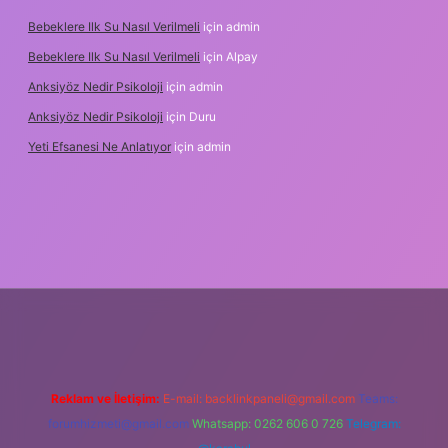
Bebeklere Ilk Su Nasıl Verilmeli
için
admin
Bebeklere Ilk Su Nasıl Verilmeli
için
Alpay
Anksiyöz Nedir Psikoloji
için
admin
Anksiyöz Nedir Psikoloji
için
Duru
Yeti Efsanesi Ne Anlatıyor
için
admin
pbet
https://www.betexper.xyz/
Reklam ve İletişim:
E-mail:
backlinkpaneli@gmail.com
Teams:
forumhizmeti@gmail.com
Whatsapp: 0262 606 0 726
Telegram: