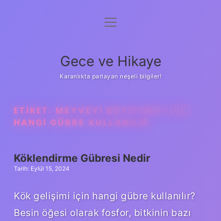
menüyü
Anasayfa
aç
Gizlilik Politikası
Gece ve Hikaye
Yasal Uyarı
Karanlıkta parlayan neşeli bilgiler!
Hakkımızda
ETIKET:
MEYVEYI BÜYÜTMEK IÇIN
HANGI GÜBRE KULLANILIR
Köklendirme Gübresi Nedir
Tarih: Eylül 15, 2024
Kök gelişimi için hangi gübre kullanılır?
Besin öğesi olarak fosfor, bitkinin bazı