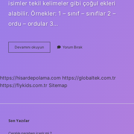
isimler tekil kelimeler gibi çoğul ekleri
alabilir. Örnekler: 1 – sınıf – sınıflar 2 –
ordu – ordular 3…
Çoğul
Devamını okuyun
Yorum Bırak
Topluluk
Ne
Demek
https://hisardepolama.com
https://globaltek.com.tr
https://flykids.com.tr
Sitemap
SIDEBAR
Son Yazılar
CeraVe paraben içerir mi ?