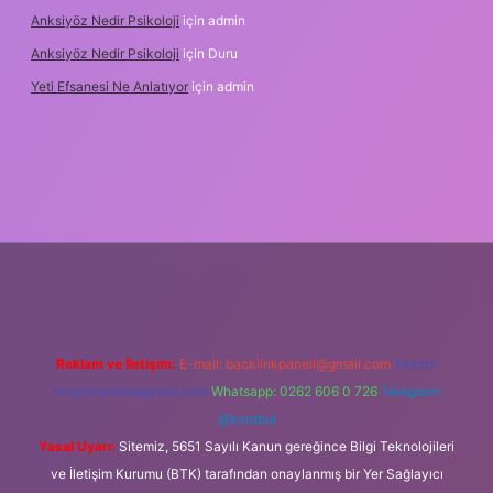
Anksiyöz Nedir Psikoloji
için
admin
Anksiyöz Nedir Psikoloji
için
Duru
Yeti Efsanesi Ne Anlatıyor
için
admin
pbet
https://www.betexper.xyz/
Reklam ve İletişim:
E-mail:
backlinkpaneli@gmail.com
Teams:
forumhizmeti@gmail.com
Whatsapp: 0262 606 0 726
Telegram:
@karabul
Yasal Uyarı:
Sitemiz, 5651 Sayılı Kanun gereğince Bilgi Teknolojileri
ve İletişim Kurumu (BTK) tarafından onaylanmış bir Yer Sağlayıcı