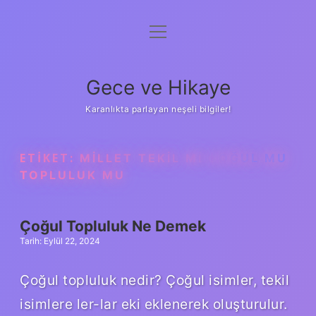
menüyü
Anasayfa
aç
Gizlilik Politikası
Gece ve Hikaye
Yasal Uyarı
Karanlıkta parlayan neşeli bilgiler!
Hakkımızda
ETIKET:
MILLET TEKIL MI ÇOĞUL MU
TOPLULUK MU
Çoğul Topluluk Ne Demek
Tarih: Eylül 22, 2024
Çoğul topluluk nedir? Çoğul isimler, tekil
isimlere ler-lar eki eklenerek oluşturulur.