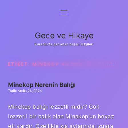
menüyü
Anasayfa
aç
Gizlilik Politikası
Gece ve Hikaye
Yasal Uyarı
Karanlıkta parlayan neşeli bilgiler!
Hakkımızda
ETIKET:
MINEKOP KILOSU NE KADAR
Minekop Nerenin Balığı
Tarih: Aralık 28, 2024
Minekop balığı lezzetli midir? Çok
lezzetli bir balık olan Minakop’un beyaz
eti vardır. Özellikle kış aylarında ızgara