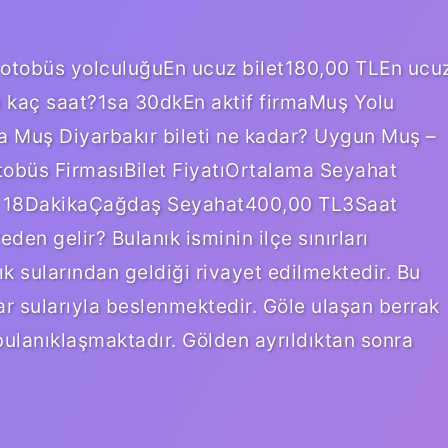
 otobüs yolculuğuEn ucuz bilet180,00 TLEn ucu
 kaç saat?1sa 30dkEn aktif firmaMuş Yolu
a Muş Diyarbakır bileti ne kadar? Uygun Muş –
Otobüs FirmasıBilet FiyatıOrtalama Seyahat
t 18DakikaÇağdaş Seyahat400,00 TL3Saat
en gelir? Bulanık isminin ilçe sınırları
k sularından geldiği rivayet edilmektedir. Bu
ar sularıyla beslenmektedir. Göle ulaşan berrak
 bulanıklaşmaktadır. Gölden ayrıldıktan sonra