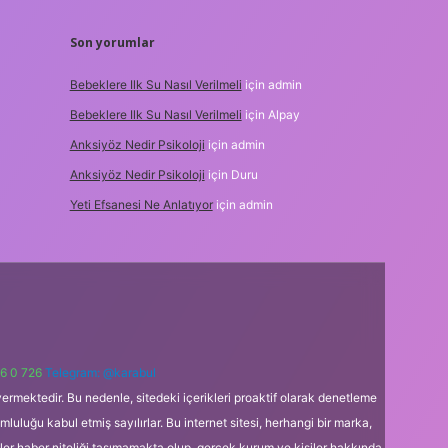
Son yorumlar
Bebeklere Ilk Su Nasıl Verilmeli
için
admin
Bebeklere Ilk Su Nasıl Verilmeli
için
Alpay
Anksiyöz Nedir Psikoloji
için
admin
Anksiyöz Nedir Psikoloji
için
Duru
Yeti Efsanesi Ne Anlatıyor
için
admin
6 0 726
Telegram: @karabul
ermektedir. Bu nedenle, sitedeki içerikleri proaktif olarak denetleme
uğu kabul etmiş sayılırlar. Bu internet sitesi, herhangi bir marka,
kler haber niteliği taşımamakta olup, gerçek kurum ve kişiler hakkında