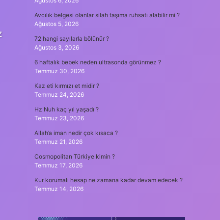
Ağustos 6, 2026
Avcılık belgesi olanlar silah taşıma ruhsatı alabilir mi ?
Ağustos 5, 2026
z
72 hangi sayılarla bölünür ?
Ağustos 3, 2026
6 haftalık bebek neden ultrasonda görünmez ?
Temmuz 30, 2026
Kaz eti kırmızı et midir ?
Temmuz 24, 2026
Hz Nuh kaç yıl yaşadı ?
Temmuz 23, 2026
Allah’a iman nedir çok kısaca ?
Temmuz 21, 2026
Cosmopolitan Türkiye kimin ?
Temmuz 17, 2026
Kur korumalı hesap ne zamana kadar devam edecek ?
Temmuz 14, 2026