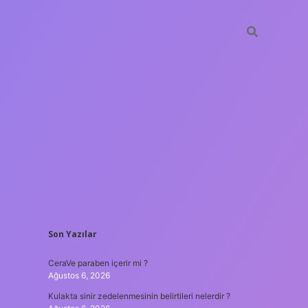
SIDEBAR
Son Yazılar
tulipbet
https://www.betexper.xy
CeraVe paraben içerir mi ?
Ağustos 6, 2026
Kulakta sinir zedelenmesinin belirtileri nelerdir ?