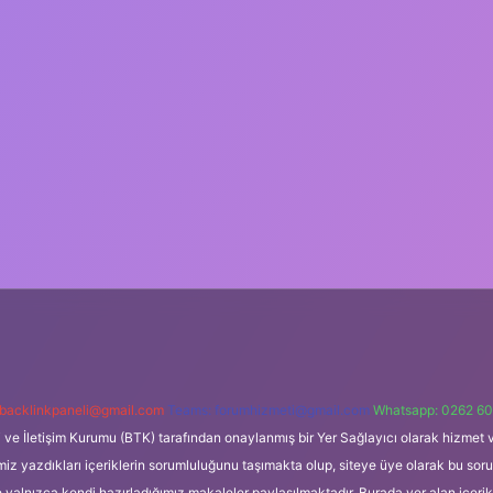
backlinkpaneli@gmail.com
Teams:
forumhizmeti@gmail.com
Whatsapp: 0262 60
i ve İletişim Kurumu (BTK) tarafından onaylanmış bir Yer Sağlayıcı olarak hizmet v
azdıkları içeriklerin sorumluluğunu taşımakta olup, siteye üye olarak bu sorumlul
e yalnızca kendi hazırladığımız makaleler paylaşılmaktadır. Burada yer alan içeri