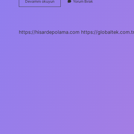
Muş
Devamını okuyun
Yorum Bırak
Bulanık
Bileti
Ne
Kadar
https://hisardepolama.com
https://globaltek.com.t