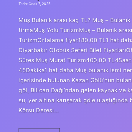
Tarih: Ocak 7, 2025
Muş Bulanık arası kaç TL? Muş – Bulanık
firmaMuş Yolu TurizmMuş – Bulanık arası
TurizmOrtalama fiyat180,00 TL1 hat dah
Diyarbakır Otobüs Seferi Bilet Fiyatları
SüresiMuş Murat Turizm400,00 TL4Saa
45Dakika1 hat daha Muş bulanık ismi nered
içerisinde bulunan Kazan Gölü’nün bulanı
göl, Bilican Dağı’ndan gelen kaynak ve k
su, yer altına karışarak göle ulaştığında
Körsu Deresi…