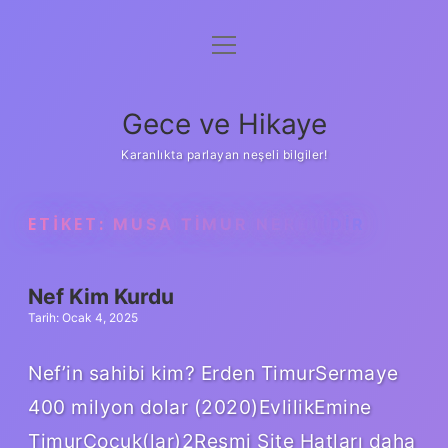
menüyü
Anasayfa
aç
Gizlilik Politikası
Gece ve Hikaye
Yasal Uyarı
Karanlıkta parlayan neşeli bilgiler!
Hakkımızda
ETIKET:
MUSA TIMUR NERELIDIR
Nef Kim Kurdu
Tarih: Ocak 4, 2025
Nef’in sahibi kim? Erden TimurSermaye
400 milyon dolar (2020)EvlilikEmine
TimurÇocuk(lar)2Resmi Site Hatları daha