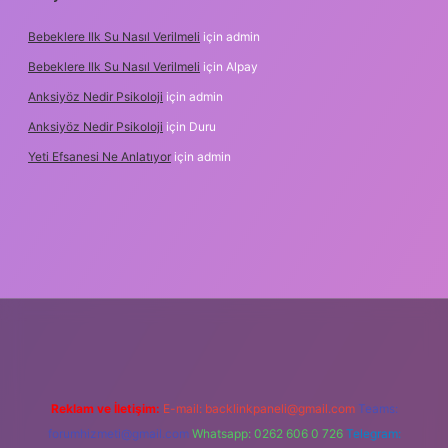
Bebeklere Ilk Su Nasıl Verilmeli
için
admin
Bebeklere Ilk Su Nasıl Verilmeli
için
Alpay
Anksiyöz Nedir Psikoloji
için
admin
Anksiyöz Nedir Psikoloji
için
Duru
Yeti Efsanesi Ne Anlatıyor
için
admin
/
Reklam ve İletişim:
E-mail:
backlinkpaneli@gmail.com
Teams:
forumhizmeti@gmail.com
Whatsapp: 0262 606 0 726
Telegram: