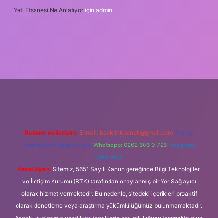
Yeti Efsanesi Ne Anlatıyor
için
admin
ulipbet
https://www.betexper.xyz/
Reklam ve İletişim:
E-mail:
backlinkpaneli@gmail.com
Teams:
forumhizmeti@gmail.com
Whatsapp: 0262 606 0 726
Telegram:
@karabul
Yasal Uyarı:
Sitemiz, 5651 Sayılı Kanun gereğince Bilgi Teknolojileri
ve İletişim Kurumu (BTK) tarafından onaylanmış bir Yer Sağlayıcı
olarak hizmet vermektedir. Bu nedenle, sitedeki içerikleri proaktif
olarak denetleme veya araştırma yükümlülüğümüz bulunmamaktadır.
Ancak, üyelerimiz yazdıkları içeriklerin sorumluluğunu taşımakta olup,