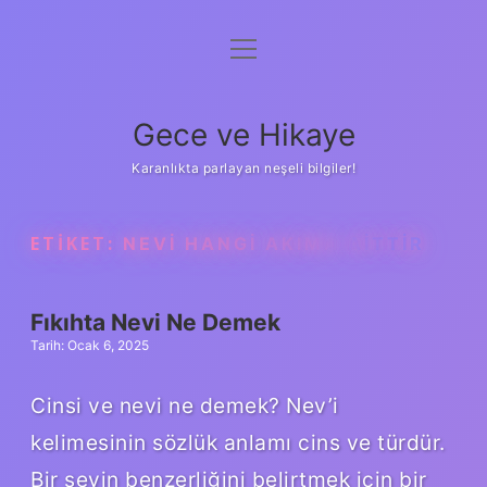
menüyü
Anasayfa
aç
Gizlilik Politikası
Gece ve Hikaye
Yasal Uyarı
Karanlıkta parlayan neşeli bilgiler!
Hakkımızda
ETIKET:
NEVI HANGI AKIMA AITTIR
Fıkıhta Nevi Ne Demek
Tarih: Ocak 6, 2025
Cinsi ve nevi ne demek? Nev’i
kelimesinin sözlük anlamı cins ve türdür.
Bir şeyin benzerliğini belirtmek için bir