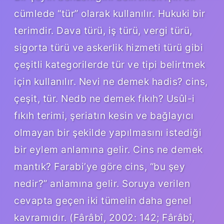
cümlede “tür” olarak kullanılır. Hukuki bir
terimdir. Dava türü, iş türü, vergi türü,
sigorta türü ve askerlik hizmeti türü gibi
çeşitli kategorilerde tür ve tipi belirtmek
için kullanılır. Nevi ne demek hadis? cins,
çeşit, tür. Nedb ne demek fıkıh? Usûl-i
fıkıh terimi, şeriatın kesin ve bağlayıcı
olmayan bir şekilde yapılmasını istediği
bir eylem anlamına gelir. Cins ne demek
mantık? Farabi’ye göre cins, “bu şey
nedir?” anlamına gelir. Soruya verilen
cevapta geçen iki tümelin daha genel
kavramıdır. (Fârâbî, 2002: 142; Fârâbî,