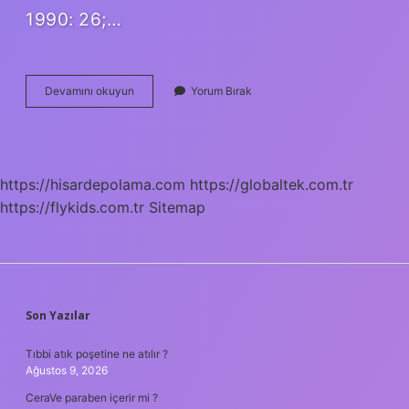
1990: 26;…
Fıkıhta
Devamını okuyun
Yorum Bırak
Nevi
Ne
Demek
https://hisardepolama.com
https://globaltek.com.tr
https://flykids.com.tr
Sitemap
SIDEBAR
Son Yazılar
Tıbbi atık poşetine ne atılır ?
Ağustos 9, 2026
CeraVe paraben içerir mi ?