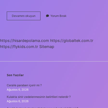
Nezle
Devamını okuyun
Yorum Bırak
Grip
Için
Ne
Iyi
Gelir
https://hisardepolama.com
https://globaltek.com.tr
https://flykids.com.tr
Sitemap
SIDEBAR
Son Yazılar
CeraVe paraben içerir mi ?
Ağustos 6, 2026
Kulakta sinir zedelenmesinin belirtileri nelerdir ?
Ağustos 6, 2026