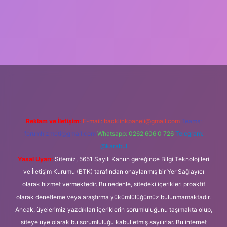
tulipbet
https://www.betexper.xyz/
Reklam ve İletişim:
E-mail:
backlinkpaneli@gmail.com
Teams:
forumhizmeti@gmail.com
Whatsapp: 0262 606 0 726
Telegram:
@karabul
Yasal Uyarı:
Sitemiz, 5651 Sayılı Kanun gereğince Bilgi Teknolojileri
ve İletişim Kurumu (BTK) tarafından onaylanmış bir Yer Sağlayıcı
olarak hizmet vermektedir. Bu nedenle, sitedeki içerikleri proaktif
olarak denetleme veya araştırma yükümlülüğümüz bulunmamaktadır.
Ancak, üyelerimiz yazdıkları içeriklerin sorumluluğunu taşımakta olup,
siteye üye olarak bu sorumluluğu kabul etmiş sayılırlar. Bu internet