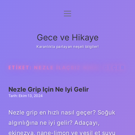
menüyü
Anasayfa
aç
Gizlilik Politikası
Gece ve Hikaye
Yasal Uyarı
Karanlıkta parlayan neşeli bilgiler!
Hakkımızda
ETIKET:
NEZLE ILAÇSIZ NASIL GEÇER
Nezle Grip Için Ne Iyi Gelir
Tarih: Ekim 13, 2024
Nezle grip en hızlı nasıl geçer? Soğuk
algınlığına ne iyi gelir? Adaçayı,
ekinezya, nane-limon ve yeşil et suyu