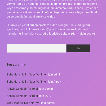
vermektedir. Bu nedenle, sitedeki içerikleri proaktif olarak denetleme
veya araştırma yükümlülüğümüz bulunmamaktadır. Ancak, üyelerimiz
yazdıkları içeriklerin sorumluluğunu taşımakta olup, siteye üye olarak
bu sorumluluğu kabul etmiş sayılırlar.
Hukuka ve yasal düzenlemelere aykırı olduğunu düşündüğünüz
içerikleri,
backlinkpanelicomtr@gmail.com
adresine bildirmeniz
halinde, ilgili içerikler yasal süre içerisinde sitemizden kaldırılacaktır.
Arama
Son yorumlar
Bebeklere Ilk Su Nasıl Verilmeli
için
admin
Bebeklere Ilk Su Nasıl Verilmeli
için
Alpay
Anksiyöz Nedir Psikoloji
için
admin
Anksiyöz Nedir Psikoloji
için
Duru
Yeti Efsanesi Ne Anlatıyor
için
admin