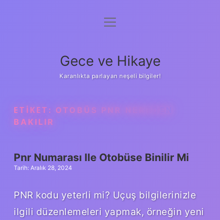
menüyü
Anasayfa
aç
Gizlilik Politikası
Gece ve Hikaye
Yasal Uyarı
Karanlıkta parlayan neşeli bilgiler!
Hakkımızda
ETIKET:
OTOBÜS PNR NEREDEN
BAKILIR
Pnr Numarası Ile Otobüse Binilir Mi
Tarih: Aralık 28, 2024
PNR kodu yeterli mi? Uçuş bilgilerinizle
ilgili düzenlemeleri yapmak, örneğin yeni