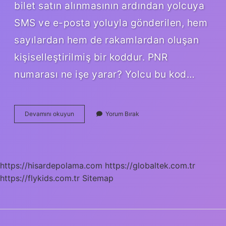
bilet satın alınmasının ardından yolcuya
SMS ve e-posta yoluyla gönderilen, hem
sayılardan hem de rakamlardan oluşan
kişiselleştirilmiş bir koddur. PNR
numarası ne işe yarar? Yolcu bu kod…
Pnr
Devamını okuyun
Yorum Bırak
Numarası
Ile
Otobüse
Binilir
Mi
https://hisardepolama.com
https://globaltek.com.tr
https://flykids.com.tr
Sitemap