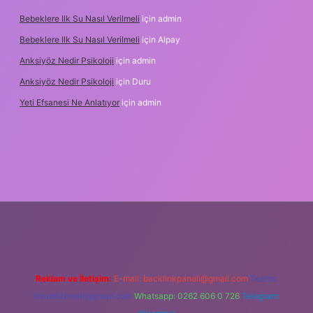
Bebeklere Ilk Su Nasıl Verilmeli
için
admin
Bebeklere Ilk Su Nasıl Verilmeli
için
Alpay
Anksiyöz Nedir Psikoloji
için
admin
Anksiyöz Nedir Psikoloji
için
Duru
Yeti Efsanesi Ne Anlatıyor
için
admin
ulipbet
https://www.betexper.xyz/
Reklam ve İletişim:
E-mail:
backlinkpaneli@gmail.com
Teams:
forumhizmeti@gmail.com
Whatsapp: 0262 606 0 726
Telegram: