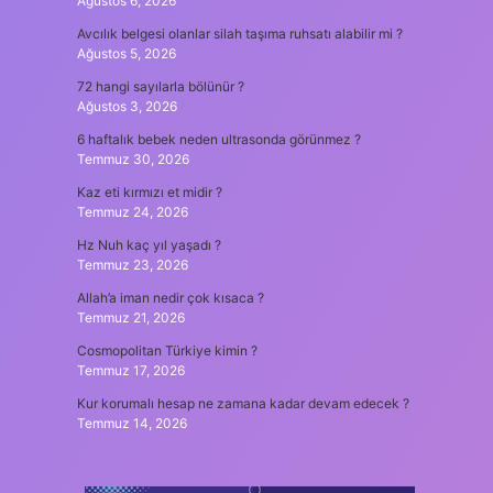
Ağustos 6, 2026
Avcılık belgesi olanlar silah taşıma ruhsatı alabilir mi ?
Ağustos 5, 2026
72 hangi sayılarla bölünür ?
Ağustos 3, 2026
6 haftalık bebek neden ultrasonda görünmez ?
Temmuz 30, 2026
Kaz eti kırmızı et midir ?
Temmuz 24, 2026
Hz Nuh kaç yıl yaşadı ?
Temmuz 23, 2026
Allah’a iman nedir çok kısaca ?
Temmuz 21, 2026
Cosmopolitan Türkiye kimin ?
Temmuz 17, 2026
Kur korumalı hesap ne zamana kadar devam edecek ?
Temmuz 14, 2026