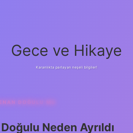
Gece ve Hikaye
Karanlıkta parlayan neşeli bilgiler!
ENAN DOĞULU MU
Doğulu Neden Ayrıldı