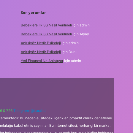
Son yorumlar
Bebeklere Ilk Su Nasıl Verilmeli
için
admin
Bebeklere Ilk Su Nasıl Verilmeli
için
Alpay
Anksiyöz Nedir Psikoloji
için
admin
Anksiyöz Nedir Psikoloji
için
Duru
Yeti Efsanesi Ne Anlatıyor
için
admin
6 0 726
Telegram: @karabul
ermektedir. Bu nedenle, sitedeki içerikleri proaktif olarak denetleme
uğu kabul etmiş sayılırlar. Bu internet sitesi, herhangi bir marka,
kler haber niteliği taşımamakta olup, gerçek kurum ve kişiler hakkında