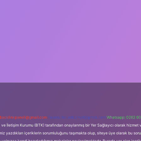
backlinkpaneli@gmail.com
Teams:
forumhizmeti@gmail.com
Whatsapp: 0262 60
i ve İletişim Kurumu (BTK) tarafından onaylanmış bir Yer Sağlayıcı olarak hizmet v
azdıkları içeriklerin sorumluluğunu taşımakta olup, siteye üye olarak bu sorumlul
e yalnızca kendi hazırladığımız makaleler paylaşılmaktadır. Burada yer alan içeri