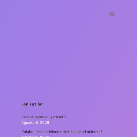
SIDEBAR
Son Yazılar
tulipbet
https://www.betexper
CeraVe paraben içerir mi ?
Ağustos 6, 2026
Kulakta sinir zedelenmesinin belirtileri nelerdir ?