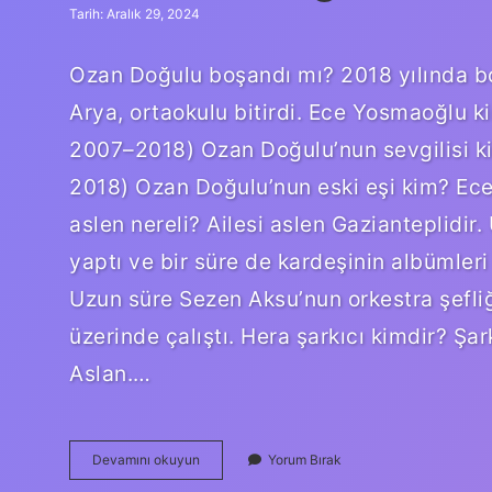
Tarih: Aralık 29, 2024
Ozan Doğulu boşandı mı? 2018 yılında b
Arya, ortaokulu bitirdi. Ece Yosmaoğlu k
2007–2018) Ozan Doğulu’nun sevgilisi k
2018) Ozan Doğulu’nun eski eşi kim? Ec
aslen nereli? Ailesi aslen Gazianteplidir
yaptı ve bir süre de kardeşinin albümleri 
Uzun süre Sezen Aksu’nun orkestra şefliğ
üzerinde çalıştı. Hera şarkıcı kimdir? Ş
Aslan.…
Ece
Devamını okuyun
Yorum Bırak
Yosmaoğlu