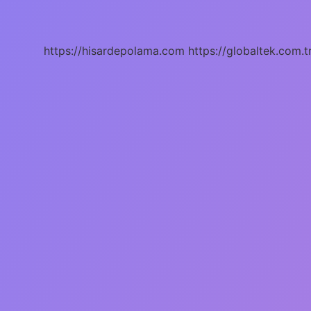
Ozan
Doğulu
Neden
Ayrıldı
https://hisardepolama.com
https://globaltek.com.t