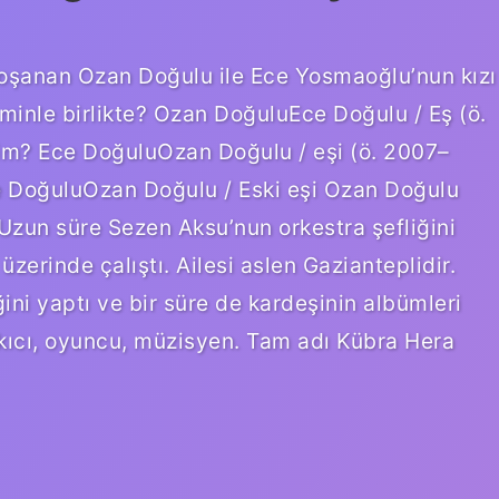
oşanan Ozan Doğulu ile Ece Yosmaoğlu’nun kızı
iminle birlikte? Ozan DoğuluEce Doğulu / Eş (ö.
im? Ece DoğuluOzan Doğulu / eşi (ö. 2007–
e DoğuluOzan Doğulu / Eski eşi Ozan Doğulu
. Uzun süre Sezen Aksu’nun orkestra şefliğini
üzerinde çalıştı. Ailesi aslen Gazianteplidir.
ini yaptı ve bir süre de kardeşinin albümleri
arkıcı, oyuncu, müzisyen. Tam adı Kübra Hera